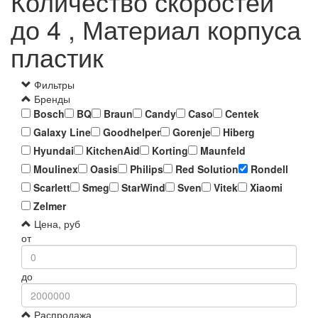
Количество скоростей
до 4 , Материал корпуса
пластик
Фильтры
Бренды
Bosch
BQ
Braun
Candy
Caso
Centek
Galaxy Line
Goodhelper
Gorenje
Hiberg
Hyundai
KitchenAid
Korting
Maunfeld
Moulinex
Oasis
Philips
Red Solution
Rondell
Scarlett
Smeg
StarWind
Sven
Vitek
Xiaomi
Zelmer
Цена, руб
от
до
Распродажа