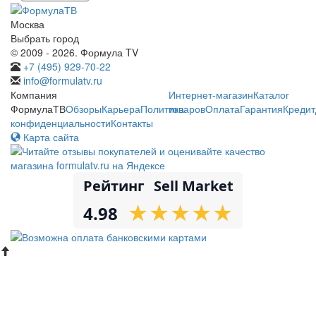
Москва
Выбрать город
© 2009 - 2026. Формула TV
+7 (495) 929-70-22
info@formulatv.ru
Компания
Интернет-магазин
Каталог
ФормулаТВ
Обзоры
Карьера
Политика
товаров
Оплата
Гарантия
Кредит
конфиденциальности
Контакты
Карта сайта
Рейтинг
Sell Market
★
★
★
★
★
★
★
★
★
★
4.98