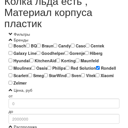
Колка льда есть ,
Материал корпуса
пластик
Фильтры
Бренды
Bosch
BQ
Braun
Candy
Caso
Centek
Galaxy Line
Goodhelper
Gorenje
Hiberg
Hyundai
KitchenAid
Korting
Maunfeld
Moulinex
Oasis
Philips
Red Solution
Rondell
Scarlett
Smeg
StarWind
Sven
Vitek
Xiaomi
Zelmer
Цена, руб
от
до
Распродажа