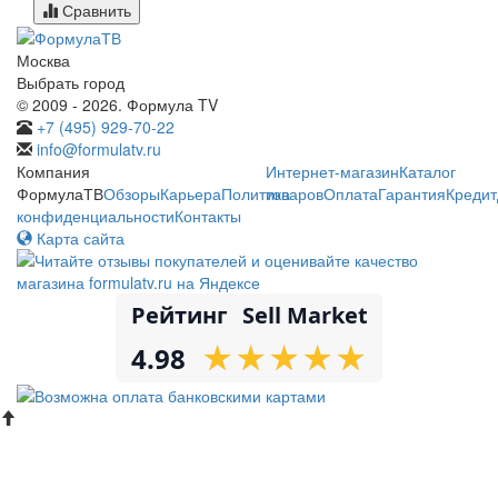
Сравнить
Москва
Выбрать город
© 2009 - 2026. Формула TV
+7 (495) 929-70-22
info@formulatv.ru
Компания
Интернет-магазин
Каталог
ФормулаТВ
Обзоры
Карьера
Политика
товаров
Оплата
Гарантия
Кредит
конфиденциальности
Контакты
Карта сайта
Рейтинг
Sell Market
★
★
★
★
★
★
★
★
★
★
4.98