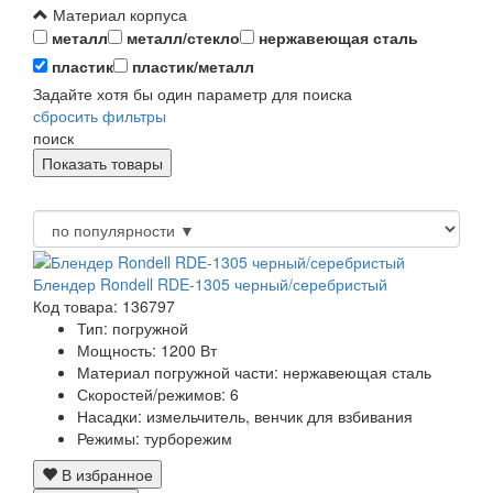
Материал корпуса
металл
металл/стекло
нержавеющая сталь
пластик
пластик/металл
Задайте хотя бы один параметр для поиска
сбросить фильтры
поиск
Блендер Rondell RDE-1305 черный/серебристый
Код товара: 136797
Тип:
погружной
Мощность:
1200 Вт
Материал погружной части:
нержавеющая сталь
Скоростей/режимов:
6
Насадки:
измельчитель, венчик для взбивания
Режимы:
турборежим
В избранное