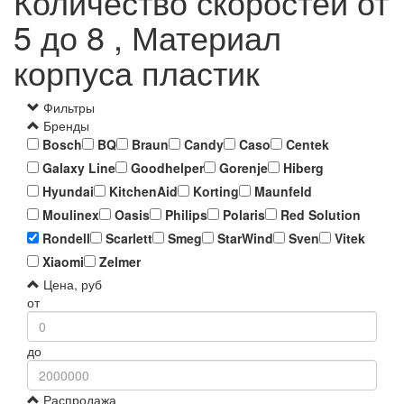
Количество скоростей от
5 до 8 , Материал
корпуса пластик
Фильтры
Бренды
Bosch
BQ
Braun
Candy
Caso
Centek
Galaxy Line
Goodhelper
Gorenje
Hiberg
Hyundai
KitchenAid
Korting
Maunfeld
Moulinex
Oasis
Philips
Polaris
Red Solution
Rondell
Scarlett
Smeg
StarWind
Sven
Vitek
Xiaomi
Zelmer
Цена, руб
от
до
Распродажа