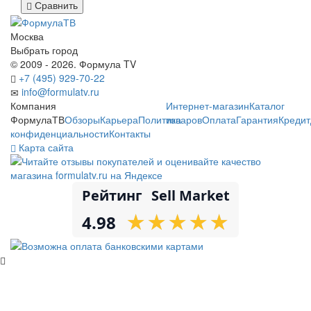
Сравнить
Москва
Выбрать город
© 2009 - 2026. Формула TV
+7 (495) 929-70-22
info@formulatv.ru
Компания
Интернет-магазин
Каталог
ФормулаТВ
Обзоры
Карьера
Политика
товаров
Оплата
Гарантия
Кредит
конфиденциальности
Контакты
Карта сайта
Рейтинг
Sell Market
★
★
★
★
★
★
★
★
★
★
4.98