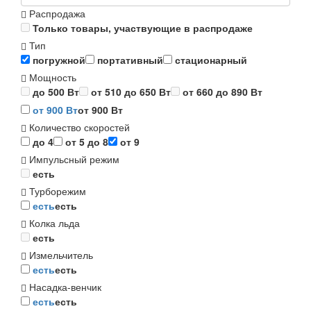
Распродажа
Только товары, участвующие в распродаже
Тип
погружной
портативный
стационарный
Мощность
до 500 Вт
от 510 до 650 Вт
от 660 до 890 Вт
от 900 Вт
от 900 Вт
Количество скоростей
до 4
от 5 до 8
от 9
Импульсный режим
есть
Турборежим
есть
есть
Колка льда
есть
Измельчитель
есть
есть
Насадка-венчик
есть
есть