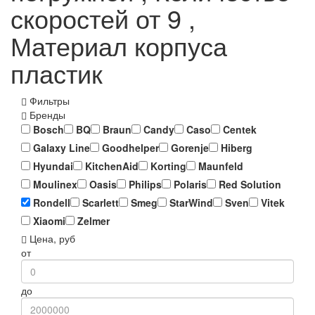
скоростей от 9 ,
Материал корпуса
пластик
Фильтры
Бренды
Bosch
BQ
Braun
Candy
Caso
Centek
Galaxy Line
Goodhelper
Gorenje
Hiberg
Hyundai
KitchenAid
Korting
Maunfeld
Moulinex
Oasis
Philips
Polaris
Red Solution
Rondell
Scarlett
Smeg
StarWind
Sven
Vitek
Xiaomi
Zelmer
Цена, руб
от
до