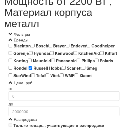
Мощность от 2200 Вт ,
Материал корпуса
металл
Фильтры
Бренды
Blackton
Bosch
Brayer
Endever
Goodhelper
Gorenje
Hyundai
Kenwood
KitchenAid
Kitfort
Korting
Maunfeld
Panasonic
Philips
Polaris
Rondell
Russell Hobbs
Scarlett
Smeg
StarWind
Tefal
Vitek
WMF
Xiaomi
Цена, руб
от
до
Распродажа
Только товары, участвующие в распродаже