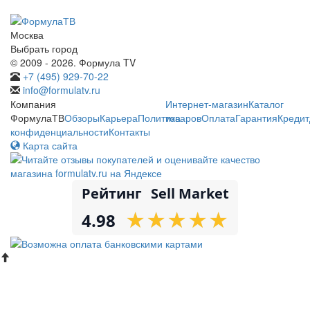
Москва
Выбрать город
© 2009 - 2026. Формула TV
+7 (495) 929-70-22
info@formulatv.ru
Компания
Интернет-магазин
Каталог
ФормулаТВ
Обзоры
Карьера
Политика
товаров
Оплата
Гарантия
Кредит
конфиденциальности
Контакты
Карта сайта
Рейтинг
Sell Market
★
★
★
★
★
★
★
★
★
★
4.98