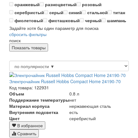
оранжевый
разноцветный
розовый
серебристый
серый
синий
стальной
титан
фиолетовый
фисташковый
черный
шампань
Задайте хотя бы один параметр для поиска
сбросить фильтры
поиск
Электрочайник Russell Hobbs Compact Home 24190-70
Код товара: 122931
Объем
0.8 л
Поддержание температуры
нет
Материал корпуса
нержавеющая сталь
Внутренняя подсветка
есть
Цвет
серебристый
В избранное
Сравнить