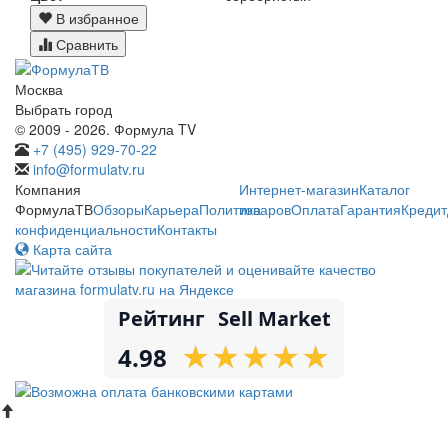
В избранное
Сравнить
Москва
Выбрать город
© 2009 - 2026. Формула TV
+7 (495) 929-70-22
info@formulatv.ru
Компания
Интернет-магазин
Каталог
ФормулаТВ
Обзоры
Карьера
Политика
товаров
Оплата
Гарантия
Кредит
конфиденциальности
Контакты
Карта сайта
Рейтинг
Sell Market
★
★
★
★
★
★
★
★
★
★
4.98