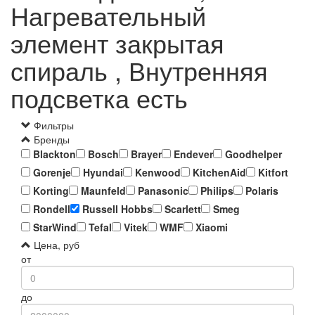
Нагревательный
элемент закрытая
спираль , Внутренняя
подсветка есть
Фильтры
Бренды
Blackton
Bosch
Brayer
Endever
Goodhelper
Gorenje
Hyundai
Kenwood
KitchenAid
Kitfort
Korting
Maunfeld
Panasonic
Philips
Polaris
Rondell
Russell Hobbs
Scarlett
Smeg
StarWind
Tefal
Vitek
WMF
Xiaomi
Цена, руб
от
до