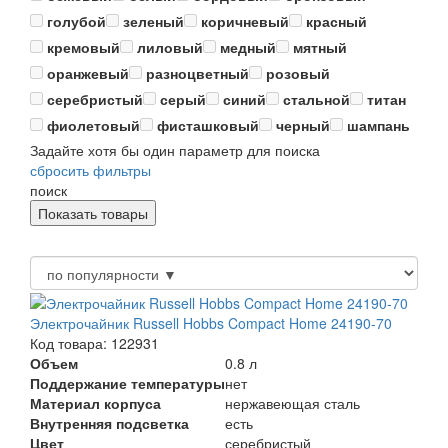
голубой
зеленый
коричневый
красный
кремовый
лиловый
медный
мятный
оранжевый
разноцветный
розовый
серебристый
серый
синий
стальной
титан
фиолетовый
фисташковый
черный
шампань
Задайте хотя бы один параметр для поиска
сбросить фильтры
поиск
Электрочайник Russell Hobbs Compact Home 24190-70
Код товара: 122931
Объем
0.8 л
Поддержание температуры
нет
Материал корпуса
нержавеющая сталь
Внутренняя подсветка
есть
Цвет
серебристый