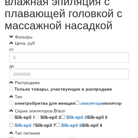
влажная эпиляция с
плавающей головкой с
массажной насадкой
Фильтры
Цена, руб
от
до
Распродажа
Только товары, участвующие в распродаже
Тип
электробритва для женщин
эпилятор
эпилятор
Серия эпиляторов Braun
Silk-epil 1
Silk-epil 3
Silk-epil 5
Silk-epil 5
Silk-epil 7
Silk-epil 7
Silk-epil 9
Silk-epil 9
Тип питания