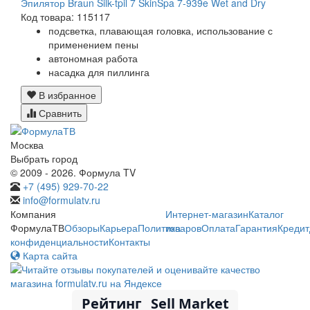
Эпилятор Braun Silk-tpil 7 SkinSpa 7-939e Wet and Dry
Код товара: 115117
подсветка, плавающая головка, использование с
применением пены
автономная работа
насадка для пиллинга
В избранное
Сравнить
Москва
Выбрать город
© 2009 - 2026. Формула TV
+7 (495) 929-70-22
info@formulatv.ru
Компания
Интернет-магазин
Каталог
ФормулаТВ
Обзоры
Карьера
Политика
товаров
Оплата
Гарантия
Кредит
конфиденциальности
Контакты
Карта сайта
Рейтинг
Sell Market