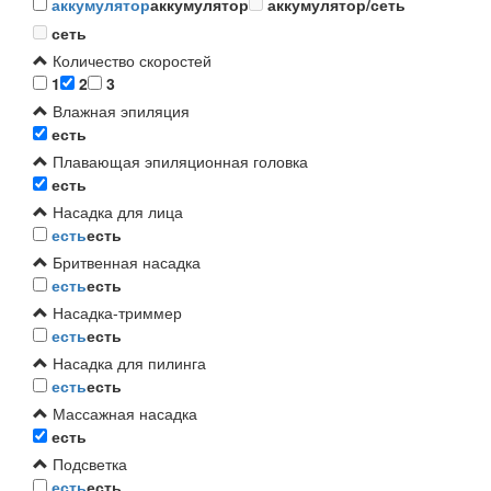
аккумулятор
аккумулятор
аккумулятор/сеть
сеть
Количество скоростей
1
2
3
Влажная эпиляция
есть
Плавающая эпиляционная головка
есть
Насадка для лица
есть
есть
Бритвенная насадка
есть
есть
Насадка-триммер
есть
есть
Насадка для пилинга
есть
есть
Массажная насадка
есть
Подсветка
есть
есть