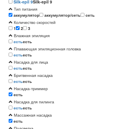
Silk-epil 9
Silk-epil 9
Тип питания
аккумулятор
аккумулятор/сеть
сеть
Количество скоростей
1
2
3
Влажная эпиляция
есть
есть
Плавающая эпиляционная головка
есть
есть
Насадка для лица
есть
есть
Бритвенная насадка
есть
есть
Насадка-триммер
есть
Насадка для пилинга
есть
есть
Массажная насадка
есть
Подсветка