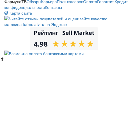
ФормулаТВ
Обзоры
Карьера
Политика
товаров
Оплата
Гарантия
Кредит
конфиденциальности
Контакты
Карта сайта
Рейтинг
Sell Market
★
★
★
★
★
★
★
★
★
★
4.98