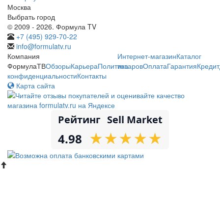
Москва
Выбрать город
© 2009 - 2026. Формула TV
+7 (495) 929-70-22
info@formulatv.ru
Компания
Интернет-магазин
Каталог
ФормулаТВ
Обзоры
Карьера
Политика
товаров
Оплата
Гарантия
Кредит
конфиденциальности
Контакты
Карта сайта
Рейтинг
Sell Market
★
★
★
★
★
★
★
★
★
★
4.98