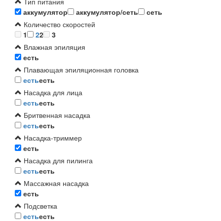
Тип питания
аккумулятор
аккумулятор/сеть
сеть
Количество скоростей
1
2
2
3
Влажная эпиляция
есть
Плавающая эпиляционная головка
есть
есть
Насадка для лица
есть
есть
Бритвенная насадка
есть
есть
Насадка-триммер
есть
Насадка для пилинга
есть
есть
Массажная насадка
есть
Подсветка
есть
есть