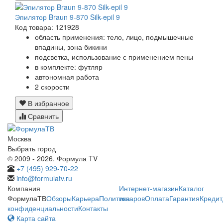
Эпилятор Braun 9-870 Silk-epil 9
Код товара: 121928
область применения: тело, лицо, подмышечные
впадины, зона бикини
подсветка, использование с применением пены
в комплекте: футляр
автономная работа
2 скорости
В избранное
Сравнить
Москва
Выбрать город
© 2009 - 2026. Формула TV
+7 (495) 929-70-22
info@formulatv.ru
Компания
Интернет-магазин
Каталог
ФормулаТВ
Обзоры
Карьера
Политика
товаров
Оплата
Гарантия
Кредит
конфиденциальности
Контакты
Карта сайта