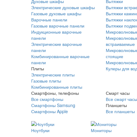
Духовые шкафы
Вытяжки
Электрические духовые шкафы
Вытяжки встра
Газовые духовые шкафы
Вытяжки ками
Варочные панели
Вытяжки накло
Газовые варочные панели
Вытяжки подве
Индукционные варочные
Микроволновые
панели
Микроволновые
Электрические варочные
встраиваемые
панели
Микроволновые
Комбинированные варочные
стоящие
панели
Микроволновые
Плиты
Кулеры для во
Электрические плиты
Газовые плиты
Комбинированные плиты
Смартфоны, телефоны
Смарт часы
Все смартфоны
Все смарт час
Смартфоны Samsung
Планшеты
Смартфоны Apple
Все планшеты
Ноутбуки
Мониторы