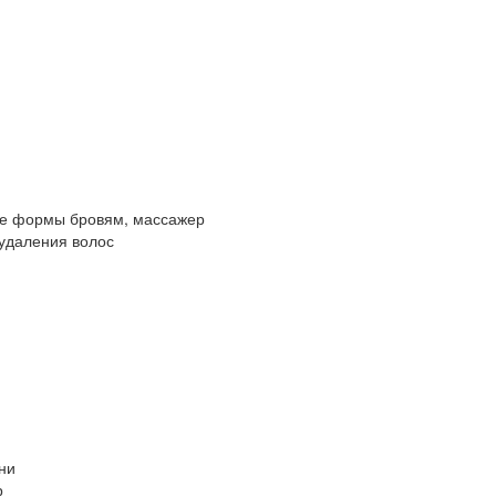
ние формы бровям, массажер
 удаления волос
ни
р