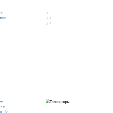
22
gram
0
0
ры
йны
д ТВ