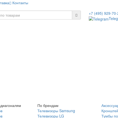
тавка
Контакты
+7 (495) 929-70-
Tele
 диагоналям
По брендам
Аксессуа
ов
Телевизоры Samsung
Кронште
ов
Телевизоры LG
Тумбы по