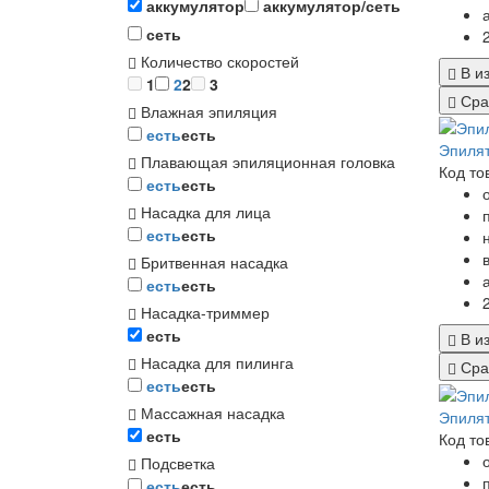
аккумулятор
аккумулятор/сеть
сеть
Количество скоростей
В и
1
2
2
3
Сра
Влажная эпиляция
есть
есть
Эпилят
Плавающая эпиляционная головка
Код то
есть
есть
Насадка для лица
есть
есть
Бритвенная насадка
есть
есть
Насадка-триммер
есть
В и
Насадка для пилинга
Сра
есть
есть
Массажная насадка
Эпилят
есть
Код то
Подсветка
есть
есть