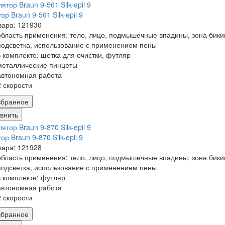
ор Braun 9-561 Silk-epil 9
вара: 121930
область применения: тело, лицо, подмышечные впадины, зона бики
подсветка, использование с применением пены
в комплекте: щетка для очистки, футляр
металлические пинцеты
автономная работа
2 скорости
збранное
внить
ор Braun 9-870 Silk-epil 9
вара: 121928
область применения: тело, лицо, подмышечные впадины, зона бики
подсветка, использование с применением пены
в комплекте: футляр
автономная работа
2 скорости
збранное