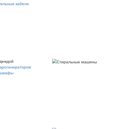
ельные кабели
одеждой
парогенератором
 шкафы