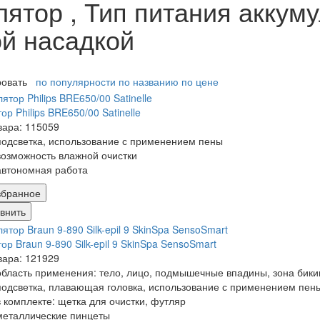
ятор , Тип питания аккуму
й насадкой
ровать
по популярности
по названию
по цене
ор Philips BRE650/00 Satinelle
вара: 115059
подсветка, использование с применением пены
возможность влажной очистки
автономная работа
збранное
внить
ор Braun 9-890 Silk-epil 9 SkinSpa SensoSmart
вара: 121929
область применения: тело, лицо, подмышечные впадины, зона бики
подсветка, плавающая головка, использование с применением пен
в комплекте: щетка для очистки, футляр
металлические пинцеты