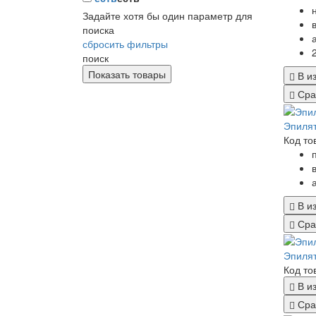
Задайте хотя бы один параметр для
поиска
сбросить фильтры
поиск
В и
Сра
Эпилят
Код то
В и
Сра
Эпилят
Код то
В и
Сра