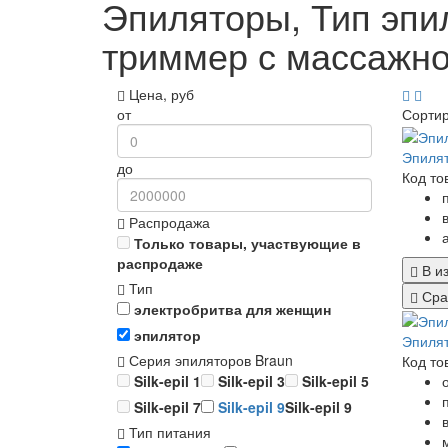
Эпиляторы, Тип эпил
триммер с массажно
Цена, руб
от
Сорти
Эпилят
до
Код то
Распродажа
Только товары, участвующие в
распродаже
В и
Тип
Сра
электробритва для женщин
эпилятор
Эпилят
Серия эпиляторов Braun
Код то
Silk-epil 1
Silk-epil 3
Silk-epil 5
Silk-epil 7
Silk-epil 9
Silk-epil 9
Тип питания