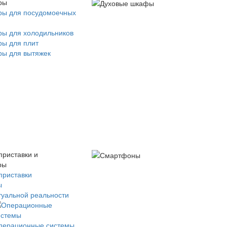
ры
ры для посудомоечных
ры для холодильников
ры для плит
ры для вытяжек
приставки и
ры
приставки
ы
туальной реальности
перационные системы