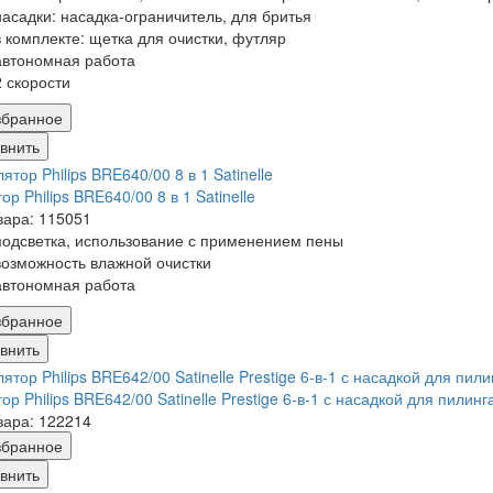
насадки: насадка-ограничитель, для бритья
в комплекте: щетка для очистки, футляр
автономная работа
2 скорости
збранное
внить
ор Philips BRE640/00 8 в 1 Satinelle
вара: 115051
подсветка, использование с применением пены
возможность влажной очистки
автономная работа
збранное
внить
ор Philips BRE642/00 Satinelle Prestige 6-в-1 с насадкой для пилинг
вара: 122214
збранное
внить