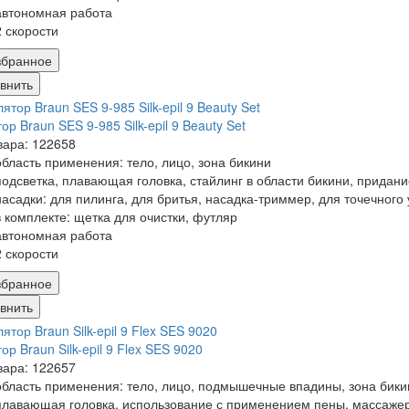
автономная работа
2 скорости
збранное
внить
ор Braun SES 9-985 Silk-epil 9 Beauty Set
вара: 122658
область применения: тело, лицо, зона бикини
подсветка, плавающая головка, стайлинг в области бикини, прида
насадки: для пилинга, для бритья, насадка-триммер, для точечного
в комплекте: щетка для очистки, футляр
автономная работа
2 скорости
збранное
внить
ор Braun Silk-epil 9 Flex SES 9020
вара: 122657
область применения: тело, лицо, подмышечные впадины, зона бики
плавающая головка, использование с применением пены, массаже