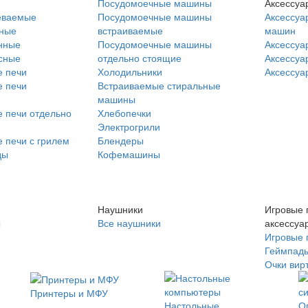
Посудомоечные машины
Аксессуа
еваемые
Посудомоечные машины
Аксессуа
нные
встраиваемые
машин
нные
Посудомоечные машины
Аксессуа
сные
отдельно стоящие
Аксессуа
 печи
Холодильники
Аксессуа
 печи
Встраиваемые стиральные
машины
 печи отдельно
Хлебопечки
Электрогрили
 печи с грилем
Блендеры
ды
Кофемашины
Наушники
Игровые 
ы
Все наушники
аксессуа
Игровые 
Геймпад
Очки вир
Принтеры и МФУ
Настольные
О