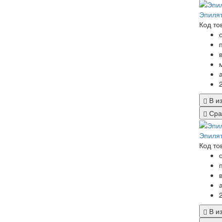
Эпилят
Код то
В и
Сра
Эпилят
Код то
В и