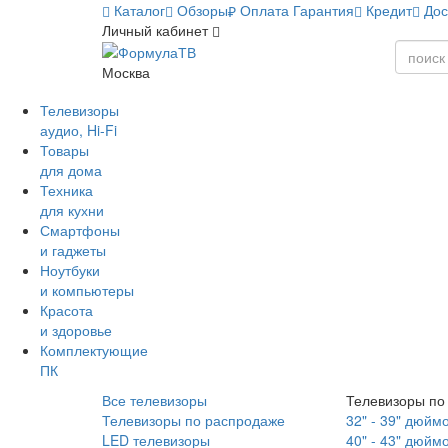
Каталог
Обзоры
Оплата
Гарантия
Кредит
Дос
Личный кабинет
Москва
Телевизоры
аудио, Hi-Fi
Товары
для дома
Техника
для кухни
Смартфоны
и гаджеты
Ноутбуки
и компьютеры
Красота
и здоровье
Комплектующие
ПК
Все телевизоры
Телевизоры по
Телевизоры по распродаже
32" - 39" дюйм
LED телевизоры
40" - 43" дюйм