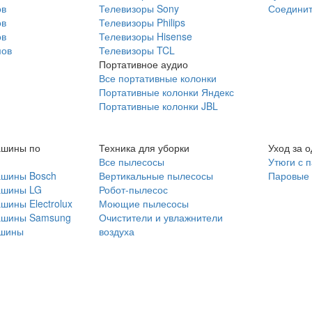
ов
Телевизоры Sony
Соединит
ов
Телевизоры Philips
ов
Телевизоры Hisense
мов
Телевизоры TCL
Портативное аудио
Все портативные колонки
Портативные колонки Яндекс
Портативные колонки JBL
ашины по
Техника для уборки
Уход за 
Все пылесосы
Утюги с 
ашины Bosch
Вертикальные пылесосы
Паровые
ашины LG
Робот-пылесос
шины Electrolux
Моющие пылесосы
ашины Samsung
Очистители и увлажнители
шины
воздуха