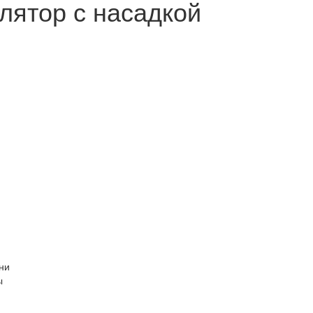
лятор с насадкой
ни
ы