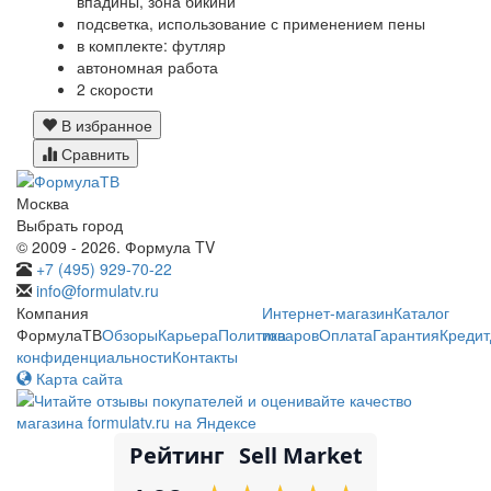
впадины, зона бикини
подсветка, использование с применением пены
в комплекте: футляр
автономная работа
2 скорости
В избранное
Сравнить
Москва
Выбрать город
© 2009 - 2026. Формула TV
+7 (495) 929-70-22
info@formulatv.ru
Компания
Интернет-магазин
Каталог
ФормулаТВ
Обзоры
Карьера
Политика
товаров
Оплата
Гарантия
Кредит
конфиденциальности
Контакты
Карта сайта
Рейтинг
Sell Market