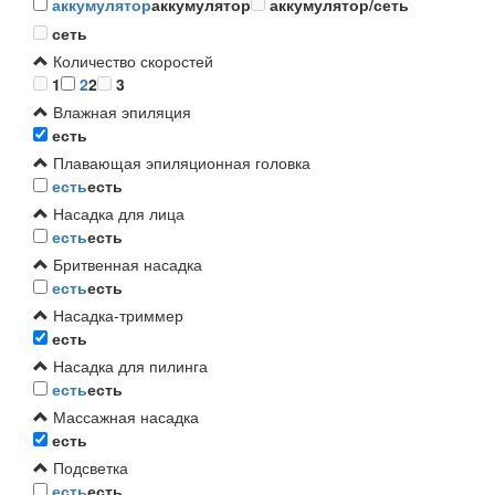
аккумулятор
аккумулятор
аккумулятор/сеть
сеть
Количество скоростей
1
2
2
3
Влажная эпиляция
есть
Плавающая эпиляционная головка
есть
есть
Насадка для лица
есть
есть
Бритвенная насадка
есть
есть
Насадка-триммер
есть
Насадка для пилинга
есть
есть
Массажная насадка
есть
Подсветка
есть
есть