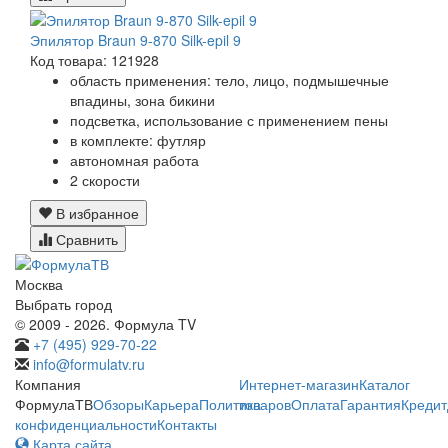
Эпилятор Braun 9-870 Silk-epil 9
Код товара: 121928
область применения: тело, лицо, подмышечные
впадины, зона бикини
подсветка, использование с применением пены
в комплекте: футляр
автономная работа
2 скорости
В избранное
Сравнить
Москва
Выбрать город
© 2009 - 2026. Формула TV
+7 (495) 929-70-22
info@formulatv.ru
Компания
Интернет-магазин
Каталог
ФормулаТВ
Обзоры
Карьера
Политика
товаров
Оплата
Гарантия
Кредит
конфиденциальности
Контакты
Карта сайта