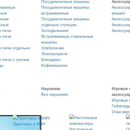
Посудомоечные машины
Аксессуа
еваемые
Посудомоечные машины
Аксессуа
нные
встраиваемые
машин
нные
Посудомоечные машины
Аксессуа
сные
отдельно стоящие
Аксессуа
 печи
Холодильники
Аксессуа
 печи
Встраиваемые стиральные
машины
 печи отдельно
Хлебопечки
Электрогрили
 печи с грилем
Блендеры
ды
Кофемашины
Наушники
Игровые 
ы
Все наушники
аксессуа
Игровые 
Геймпад
Очки вир
Принтеры и МФУ
Настольные
О