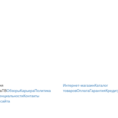
ия
Интернет-магазин
Каталог
аТВ
Обзоры
Карьера
Политика
товаров
Оплата
Гарантия
Кредит
енциальности
Контакты
сайта