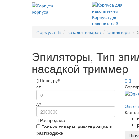
Корпуса
Корпуса для
накопителей
ФормулаТВ
Каталог товаров
Эпиляторы
Эпиляторы, Тип эпиля
насадкой триммер
Цена, руб
от
Сорти
до
Эпилят
Код то
Распродажа
Только товары, участвующие в
распродаже
В и