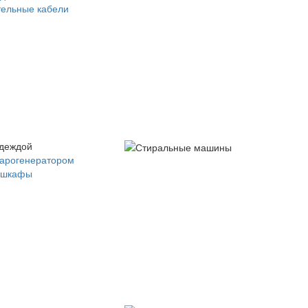
ельные кабели
одеждой
парогенератором
 шкафы