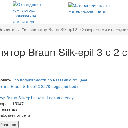
Материнские платы
Охлаждение
компьютера
Эпиляторы, Тип эпилятор Braun Silk-epil 3 с 2 скоростями с насадк
тор Braun Silk-epil 3 с 2 
ровать
по популярности
по названию
по цене
ор Braun Silk-epil 3 3270 Legs and body
вара: 115047
подсветка
работает от сети
збранное