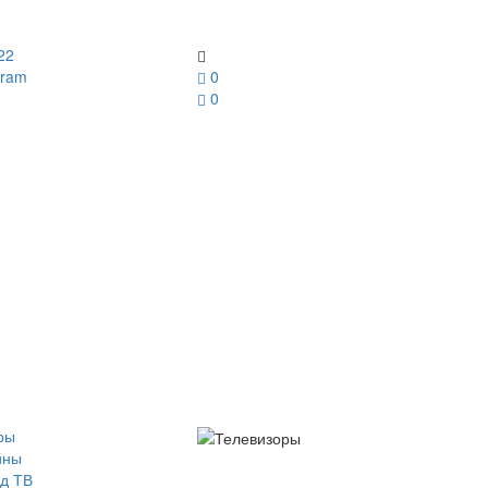
22
gram
0
0
ры
йны
д ТВ