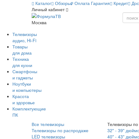
Каталог
Обзоры
Оплата
Гарантия
Кредит
Дос
Личный кабинет
Москва
Телевизоры
аудио, Hi-Fi
Товары
для дома
Техника
для кухни
Смартфоны
и гаджеты
Ноутбуки
и компьютеры
Красота
и здоровье
Комплектующие
ПК
Все телевизоры
Телевизоры по
Телевизоры по распродаже
32" - 39" дюйм
LED телевизоры
40" - 43" дюйм