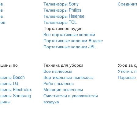
ов
Телевизоры Sony
Соединит
ов
Телевизоры Philips
ов
Телевизоры Hisense
мов
Телевизоры TCL
Портативное аудио
Все портативные колонки
Портативные колонки Яндекс
Портативные колонки JBL
ашины по
Техника для уборки
Уход за 
Все пылесосы
Утюги с 
ашины Bosch
Вертикальные пылесосы
Паровые
ашины LG
Робот-пылесос
шины Electrolux
Моющие пылесосы
ашины Samsung
Очистители и увлажнители
шины
воздуха