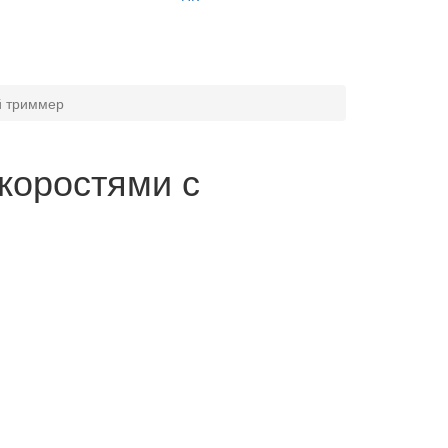
ой триммер
скоростями с