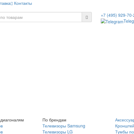
тавка
Контакты
+7 (495) 929-70-
Tele
 диагоналям
По брендам
Аксессуа
ов
Телевизоры Samsung
Кронште
ов
Телевизоры LG
Тумбы по