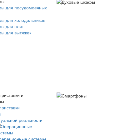
ры
ры для посудомоечных
ры для холодильников
ры для плит
ры для вытяжек
приставки и
ры
приставки
ы
туальной реальности
перационные системы