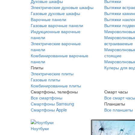
Духовые шкафы
Вытяжки
Электрические духовые шкафы
Вытяжки встра
Газовые духовые шкафы
Вытяжки ками
Варочные панели
Вытяжки накло
Газовые варочные панели
Вытяжки подве
Индукционные варочные
Микроволновые
панели
Микроволновые
Электрические варочные
встраиваемые
панели
Микроволновые
Комбинированные варочные
стоящие
панели
Микроволновые
Плиты
Кулеры для во
Электрические плиты
Газовые плиты
Комбинированные плиты
Смартфоны, телефоны
Смарт часы
Все смартфоны
Все смарт час
Смартфоны Samsung
Планшеты
Смартфоны Apple
Все планшеты
Ноутбуки