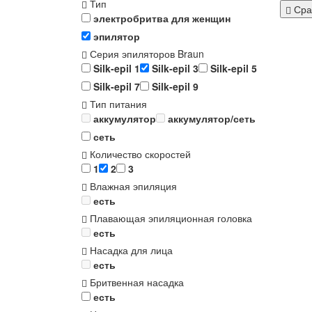
Тип
Сра
электробритва для женщин
эпилятор
Серия эпиляторов Braun
Silk-epil 1
Silk-epil 3
Silk-epil 5
Silk-epil 7
Silk-epil 9
Тип питания
аккумулятор
аккумулятор/сеть
сеть
Количество скоростей
1
2
3
Влажная эпиляция
есть
Плавающая эпиляционная головка
есть
Насадка для лица
есть
Бритвенная насадка
есть