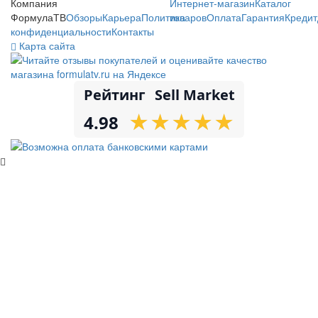
Компания
Интернет-магазин
Каталог
ФормулаТВ
Обзоры
Карьера
Политика
товаров
Оплата
Гарантия
Кредит
конфиденциальности
Контакты
Карта сайта
Рейтинг
Sell Market
★
★
★
★
★
★
★
★
★
★
4.98