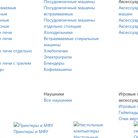
Посудомоечные машины
Аксессуа
еваемые
Посудомоечные машины
Аксессуа
нные
встраиваемые
машин
нные
Посудомоечные машины
Аксессуа
сные
отдельно стоящие
Аксессуа
 печи
Холодильники
Аксессуа
 печи
Встраиваемые стиральные
машины
 печи отдельно
Хлебопечки
Электрогрили
 печи с грилем
Блендеры
ды
Кофемашины
Наушники
Игровые 
ы
Все наушники
аксессуа
Игровые 
Геймпад
Очки вир
Принтеры и МФУ
Настольные
О