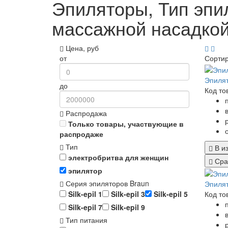
Эпиляторы, Тип эпил
массажной насадко
Цена, руб
от
Сорти
Эпилят
до
Код то
Распродажа
Только товары, участвующие в
распродаже
Тип
В и
электробритва для женщин
Сра
эпилятор
Серия эпиляторов Braun
Эпилят
Код то
Silk-epil 1
Silk-epil 3
Silk-epil 5
Silk-epil 7
Silk-epil 9
Тип питания