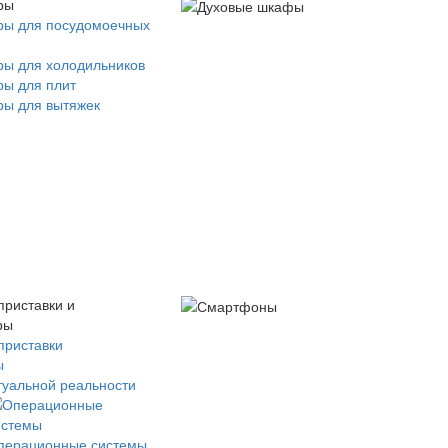
ры
ры для посудомоечных
ры для холодильников
ры для плит
ры для вытяжек
приставки и
ры
приставки
ы
туальной реальности
перационные системы