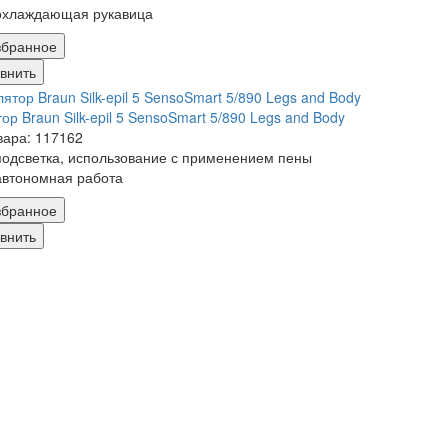
охлаждающая рукавица
збранное
внить
ор Braun Silk-epil 5 SensoSmart 5/890 Legs and Body
вара: 117162
подсветка, использование с применением пены
автономная работа
збранное
внить