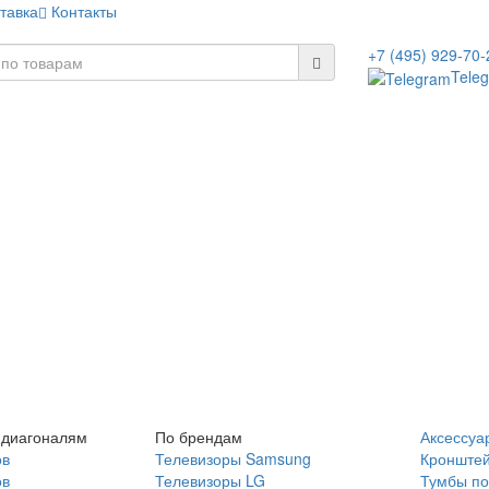
тавка
Контакты
+7 (495) 929-70-
Tele
 диагоналям
По брендам
Аксессуа
ов
Телевизоры Samsung
Кронште
ов
Телевизоры LG
Тумбы по