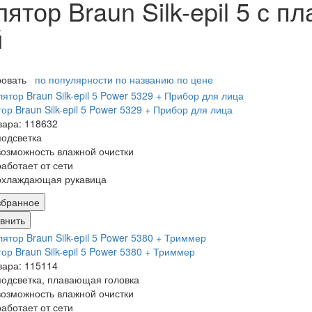
ятор Braun Silk-epil 5 с п
й
ровать
по популярности
по названию
по цене
ор Braun Silk-epil 5 Power 5329 + Прибор для лица
вара: 118632
подсветка
возможность влажной очистки
работает от сети
охлаждающая рукавица
збранное
внить
ор Braun Silk-epil 5 Power 5380 + Триммер
вара: 115114
подсветка, плавающая головка
возможность влажной очистки
работает от сети