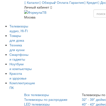
Каталог
Обзоры
Оплата
Гарантия
Кредит
Дос
Личный кабинет
Москва
Телевизоры
аудио, Hi-Fi
Товары
для дома
Техника
для кухни
Смартфоны
и гаджеты
Ноутбуки
и компьютеры
Красота
и здоровье
Комплектующие
ПК
Все телевизоры
Телевизоры по
Телевизоры по распродаже
32" - 39" дюйм
LED телевизоры
40" - 43" дюйм