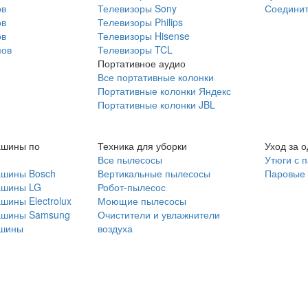
ов
Телевизоры Sony
Соединит
ов
Телевизоры Philips
ов
Телевизоры Hisense
мов
Телевизоры TCL
Портативное аудио
Все портативные колонки
Портативные колонки Яндекс
Портативные колонки JBL
ашины по
Техника для уборки
Уход за 
Все пылесосы
Утюги с 
ашины Bosch
Вертикальные пылесосы
Паровые
ашины LG
Робот-пылесос
шины Electrolux
Моющие пылесосы
ашины Samsung
Очистители и увлажнители
шины
воздуха