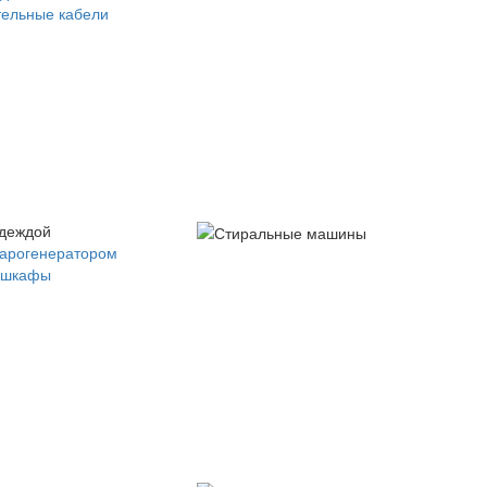
ельные кабели
одеждой
парогенератором
 шкафы