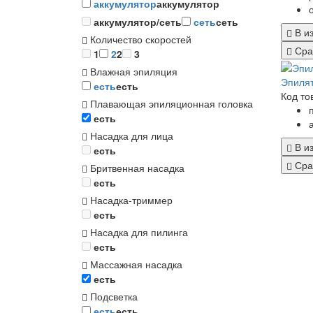
аккумулятор
аккумулятор
аккумулятор/сеть
сеть
сеть
В и
Количество скоростей
Сра
1
2
2
3
Влажная эпиляция
Эпилят
есть
есть
Код то
Плавающая эпиляционная головка
есть
Насадка для лица
В и
есть
Сра
Бритвенная насадка
есть
Насадка-триммер
есть
Насадка для пилинга
есть
Массажная насадка
есть
Подсветка
есть
есть