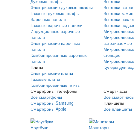
Духовые шкафы
Вытяжки
Электрические духовые шкафы
Вытяжки встра
Газовые духовые шкафы
Вытяжки ками
Варочные панели
Вытяжки накло
Газовые варочные панели
Вытяжки подве
Индукционные варочные
Микроволновые
панели
Микроволновые
Электрические варочные
встраиваемые
панели
Микроволновые
Комбинированные варочные
стоящие
панели
Микроволновые
Плиты
Кулеры для во
Электрические плиты
Газовые плиты
Комбинированные плиты
Смартфоны, телефоны
Смарт часы
Все смартфоны
Все смарт час
Смартфоны Samsung
Планшеты
Смартфоны Apple
Все планшеты
Ноутбуки
Мониторы