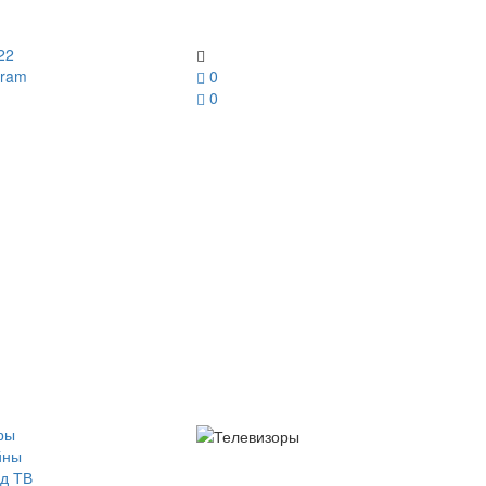
22
gram
0
0
ры
йны
д ТВ