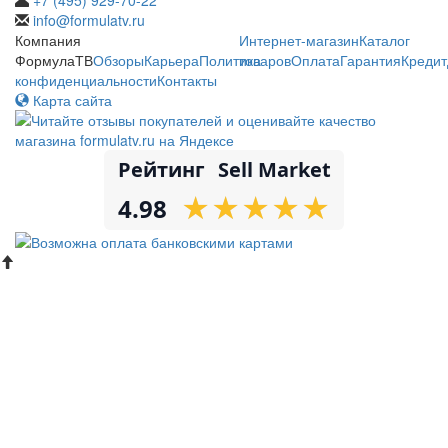
info@formulatv.ru
Компания
Интернет-магазин
Каталог
ФормулаТВ
Обзоры
Карьера
Политика
товаров
Оплата
Гарантия
Кредит
конфиденциальности
Контакты
Карта сайта
Рейтинг
Sell Market
★
★
★
★
★
★
★
★
★
★
4.98