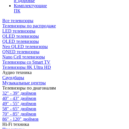
и здоровье
Комплектующие
ПК
Все телевизоры
Телевизоры по распродаже
LED телевизоры
OLED телевизоры
QLED телевизоры
Neo QLED телевизоры
QNED телевизоры
Nano Cell телевизоры
Телевизоры со Smart TV
Телевизоры 8K Ultra HD
Аудио техника
Саундбары
Музыкальные центры
Телевизоры по диагоналям
32" - 39" дюймов
40" - 43" дюймов
49" - 55" дюймов
58" - 65" дюймов
70" - 85" дюймов
86" - 120" дюймов
Hi-Fi техника