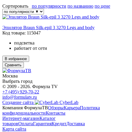
Сортировать
по популярности
по названию
по цене
Эпилятор Braun Silk-epil 3 3270 Legs and body
Код товара: 115047
подсветка
работает от сети
В избранное
Сравнить
Москва
Выбрать город
© 2009 - 2026. Формула TV
+7 (495) 929-70-22
info@formulatv.ru
Создание сайта
CyberLab
Компания ФормулаТВ
Обзоры
Карьера
Политика
конфиденциальности
Контакты
Интернет-магазин
Каталог
товаров
Оплата
Гарантия
Кредит
Доставка
Карта сайта