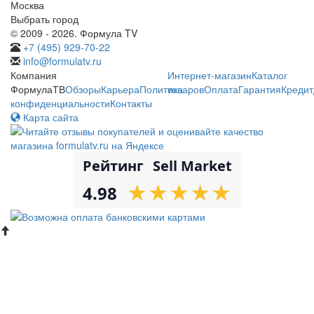
Москва
Выбрать город
© 2009 - 2026. Формула TV
+7 (495) 929-70-22
info@formulatv.ru
Компания
Интернет-магазин
Каталог
ФормулаТВ
Обзоры
Карьера
Политика
товаров
Оплата
Гарантия
Кредит
конфиденциальности
Контакты
Карта сайта
Рейтинг
Sell Market
★
★
★
★
★
★
★
★
★
★
4.98