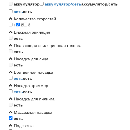
аккумулятор
аккумулятор/сеть
аккумулятор/сеть
сеть
сеть
Количество скоростей
1
2
3
Влажная эпиляция
есть
Плавающая эпиляционная головка
есть
Насадка для лица
есть
Бритвенная насадка
есть
есть
Насадка-триммер
есть
есть
Насадка для пилинга
есть
Массажная насадка
есть
Подсветка