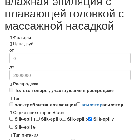
влажная эпиляция с
плавающей головкой с
массажной насадкой
Фильтры
Цена, руб
от
до
Распродажа
Только товары, участвующие в распродаже
Тип
электробритва для женщин
эпилятор
эпилятор
Серия эпиляторов Braun
Silk-epil 1
Silk-epil 3
Silk-epil 5
Silk-epil 7
Silk-epil 9
Тип питания