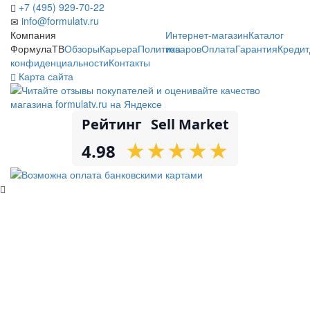
+7 (495) 929-70-22
info@formulatv.ru
Компания
Интернет-магазин
Каталог
ФормулаТВ
Обзоры
Карьера
Политика
товаров
Оплата
Гарантия
Кредит
конфиденциальности
Контакты
Карта сайта
Рейтинг
Sell Market
★
★
★
★
★
★
★
★
★
★
4.98