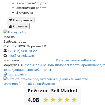
в комплекте: футляр
автономная работа
2 скорости
В избранное
Сравнить
Москва
Выбрать город
© 2009 - 2026. Формула TV
+7 (495) 929-70-22
info@formulatv.ru
Компания
Интернет-магазин
Каталог
ФормулаТВ
Обзоры
Карьера
Политика
товаров
Оплата
Гарантия
Кредит
конфиденциальности
Контакты
Карта сайта
Рейтинг
Sell Market
★
★
★
★
★
★
★
★
★
★
4.98