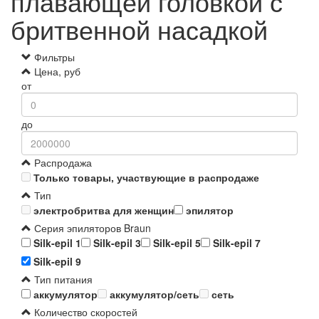
плавающей головкой с
бритвенной насадкой
Фильтры
Цена, руб
от
до
Распродажа
Только товары, участвующие в распродаже
Тип
электробритва для женщин
эпилятор
Серия эпиляторов Braun
Silk-epil 1
Silk-epil 3
Silk-epil 5
Silk-epil 7
Silk-epil 9
Тип питания
аккумулятор
аккумулятор/сеть
сеть
Количество скоростей