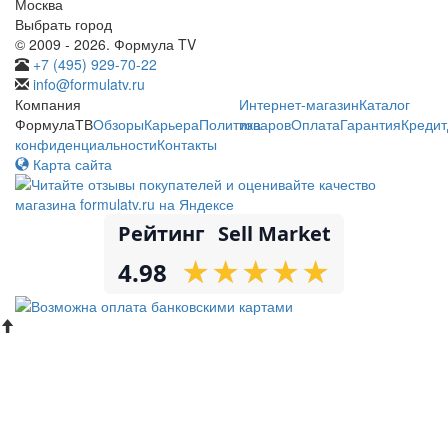
Москва
Выбрать город
© 2009 - 2026. Формула TV
+7 (495) 929-70-22
info@formulatv.ru
Компания
Интернет-магазин
Каталог
ФормулаТВ
Обзоры
Карьера
Политика
товаров
Оплата
Гарантия
Кредит
конфиденциальности
Контакты
Карта сайта
Рейтинг
Sell Market
★
★
★
★
★
★
★
★
★
★
4.98