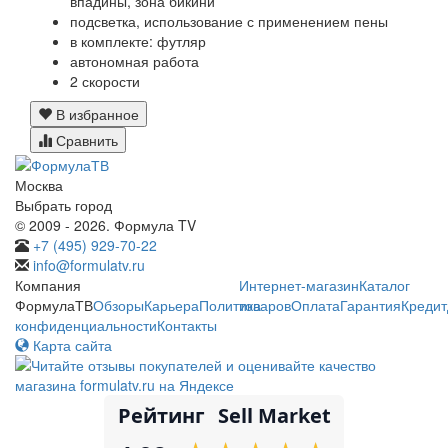
впадины, зона бикини
подсветка, использование с применением пены
в комплекте: футляр
автономная работа
2 скорости
В избранное
Сравнить
Москва
Выбрать город
© 2009 - 2026. Формула TV
+7 (495) 929-70-22
info@formulatv.ru
Компания
Интернет-магазин
Каталог
ФормулаТВ
Обзоры
Карьера
Политика
товаров
Оплата
Гарантия
Кредит
конфиденциальности
Контакты
Карта сайта
Рейтинг
Sell Market