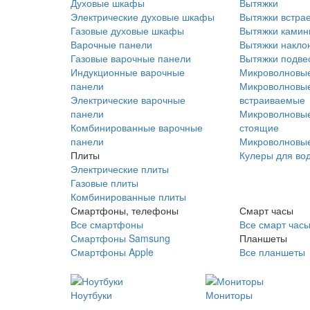
Духовые шкафы
Вытяжки
Электрические духовые шкафы
Вытяжки встра
Газовые духовые шкафы
Вытяжки ками
Варочные панели
Вытяжки накло
Газовые варочные панели
Вытяжки подве
Индукционные варочные
Микроволновые
панели
Микроволновые
Электрические варочные
встраиваемые
панели
Микроволновые
Комбинированные варочные
стоящие
панели
Микроволновые
Плиты
Кулеры для во
Электрические плиты
Газовые плиты
Комбинированные плиты
Смартфоны, телефоны
Смарт часы
Все смартфоны
Все смарт час
Смартфоны Samsung
Планшеты
Смартфоны Apple
Все планшеты
Ноутбуки
Мониторы