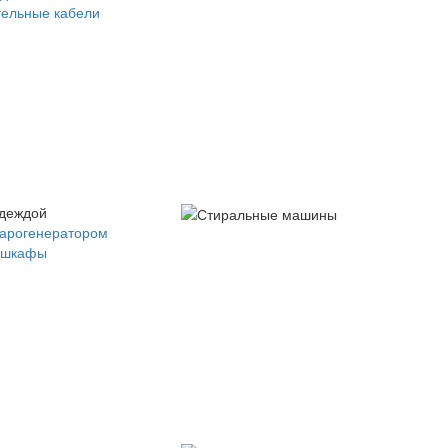
ельные кабели
одеждой
парогенератором
 шкафы