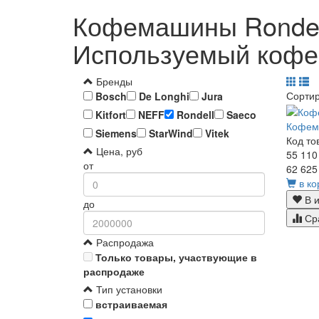
Кофемашины Rondell
Используемый кофе 
Бренды
Сорти
Bosch
De Longhi
Jura
Kitfort
NEFF
Rondell
Saeco
Кофем
Siemens
StarWind
Vitek
Код то
Цена, руб
55 110
от
62 625
в ко
В и
до
Ср
Распродажа
Только товары, участвующие в
распродаже
Тип установки
встраиваемая