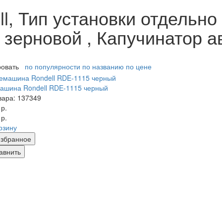
, Тип установки отдельно 
зерновой , Капучинатор а
ровать
по популярности
по названию
по цене
ашина Rondell RDE-1115 черный
вара: 137349
 р.
 р.
рзину
збранное
авнить