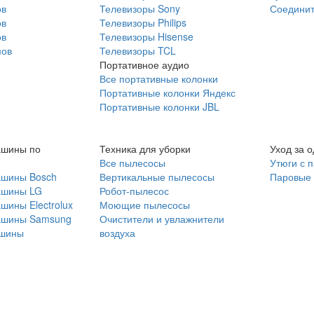
ов
Телевизоры Sony
Соединит
ов
Телевизоры Philips
ов
Телевизоры Hisense
мов
Телевизоры TCL
Портативное аудио
Все портативные колонки
Портативные колонки Яндекс
Портативные колонки JBL
ашины по
Техника для уборки
Уход за 
Все пылесосы
Утюги с 
ашины Bosch
Вертикальные пылесосы
Паровые
ашины LG
Робот-пылесос
шины Electrolux
Моющие пылесосы
ашины Samsung
Очистители и увлажнители
шины
воздуха