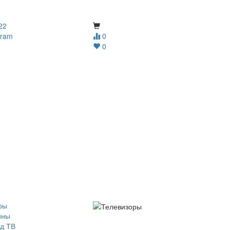
22
gram
0
0
ры
йны
д ТВ