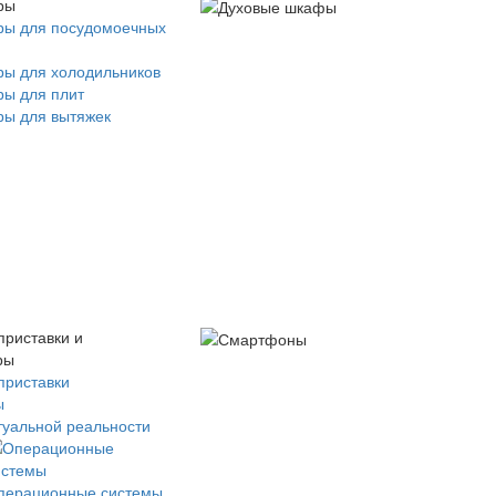
ры
ры для посудомоечных
ры для холодильников
ры для плит
ры для вытяжек
приставки и
ры
приставки
ы
туальной реальности
перационные системы