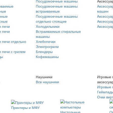
Посудомоечные машины
Аксессуа
еваемые
Посудомоечные машины
Аксессуа
нные
встраиваемые
машин
нные
Посудомоечные машины
Аксессуа
сные
отдельно стоящие
Аксессуа
 печи
Холодильники
Аксессуа
 печи
Встраиваемые стиральные
машины
 печи отдельно
Хлебопечки
Электрогрили
 печи с грилем
Блендеры
ды
Кофемашины
Наушники
Игровые 
ы
Все наушники
аксессуа
Игровые 
Геймпад
Очки вир
Принтеры и МФУ
Настольные
О