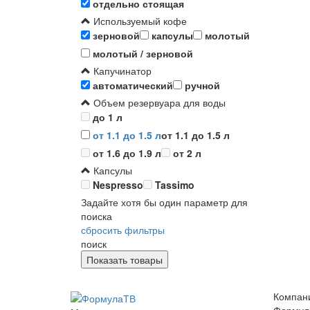
отдельно стоящая
Используемый кофе
зерновой
капсулы
молотый
молотый / зерновой
Капучинатор
автоматический
ручной
Объем резервуара для воды
до 1 л
от 1.1 до 1.5 л
от 1.1 до 1.5 л
от 1.6 до 1.9 л
от 2 л
Капсулы
Nespresso
Tassimo
Задайте хотя бы один параметр для
поиска
сбросить фильтры
поиск
Компан