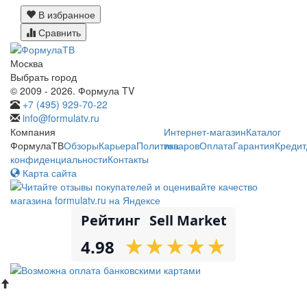
В избранное
Сравнить
Москва
Выбрать город
© 2009 - 2026. Формула TV
+7 (495) 929-70-22
info@formulatv.ru
Компания
Интернет-магазин
Каталог
ФормулаТВ
Обзоры
Карьера
Политика
товаров
Оплата
Гарантия
Кредит
конфиденциальности
Контакты
Карта сайта
Рейтинг
Sell Market
★
★
★
★
★
★
★
★
★
★
4.98