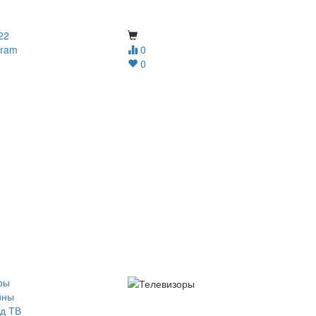
22
gram
0
0
ры
йны
д ТВ