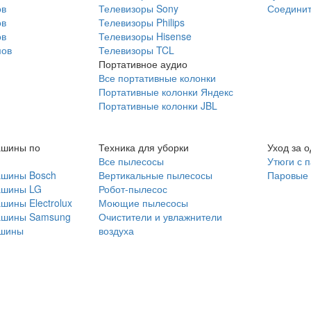
ов
Телевизоры Sony
Соединит
ов
Телевизоры Philips
ов
Телевизоры Hisense
мов
Телевизоры TCL
Портативное аудио
Все портативные колонки
Портативные колонки Яндекс
Портативные колонки JBL
ашины по
Техника для уборки
Уход за 
Все пылесосы
Утюги с 
ашины Bosch
Вертикальные пылесосы
Паровые
ашины LG
Робот-пылесос
шины Electrolux
Моющие пылесосы
ашины Samsung
Очистители и увлажнители
шины
воздуха