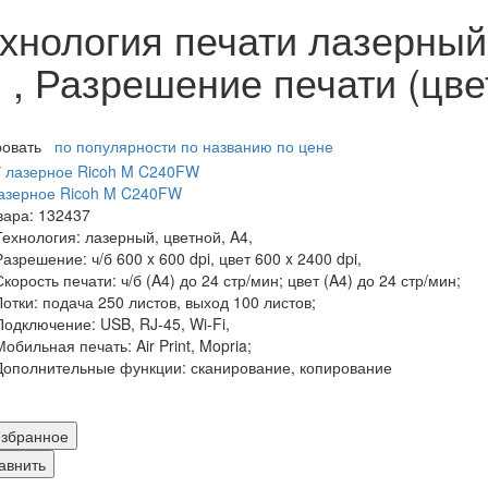
хнология печати лазерный
й , Разрешение печати (цве
ровать
по популярности
по названию
по цене
азерное Ricoh M C240FW
вара: 132437
Технология:
лазерный, цветной, A4,
Разрешение:
ч/б 600 x 600 dpi, цвет 600 x 2400 dpi,
Скорость печати:
ч/б (A4) до 24 стр/мин; цвет (A4) до 24 стр/мин;
Лотки:
подача 250 листов, выход 100 листов;
Подключение:
USB, RJ-45, Wi-Fi,
Мобильная печать:
Air Print, Mopria;
Дополнительные функции:
сканирование, копирование
збранное
авнить