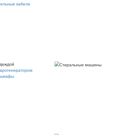
ельные кабели
одеждой
парогенератором
 шкафы