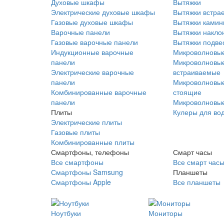
Духовые шкафы
Вытяжки
Электрические духовые шкафы
Вытяжки встра
Газовые духовые шкафы
Вытяжки ками
Варочные панели
Вытяжки накло
Газовые варочные панели
Вытяжки подве
Индукционные варочные
Микроволновые
панели
Микроволновые
Электрические варочные
встраиваемые
панели
Микроволновые
Комбинированные варочные
стоящие
панели
Микроволновые
Плиты
Кулеры для во
Электрические плиты
Газовые плиты
Комбинированные плиты
Смартфоны, телефоны
Смарт часы
Все смартфоны
Все смарт час
Смартфоны Samsung
Планшеты
Смартфоны Apple
Все планшеты
Ноутбуки
Мониторы