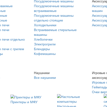
Посудомоечные машины
Аксессуа
еваемые
Посудомоечные машины
Аксессуа
нные
встраиваемые
машин
нные
Посудомоечные машины
Аксессуа
сные
отдельно стоящие
Аксессуа
 печи
Холодильники
Аксессуа
 печи
Встраиваемые стиральные
машины
 печи отдельно
Хлебопечки
Электрогрили
 печи с грилем
Блендеры
ды
Кофемашины
Наушники
Игровые 
ы
Все наушники
аксессуа
Игровые 
Геймпад
Очки вир
Принтеры и МФУ
Настольные
О