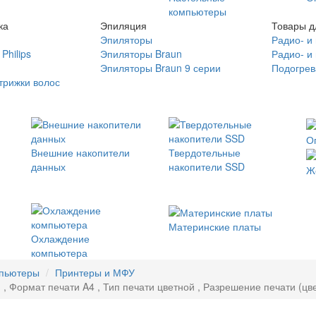
компьютеры
ка
Эпиляция
Товары д
Эпиляторы
Радио- и
Philips
Эпиляторы Braun
Радио- и
Эпиляторы Braun 9 серии
Подогрев
трижки волос
О
Внешние накопители
Твердотельные
данных
накопители SSD
Ж
Материнские платы
Охлаждение
компьютера
мпьютеры
Принтеры и МФУ
 Формат печати A4 , Тип печати цветной , Разрешение печати (цве