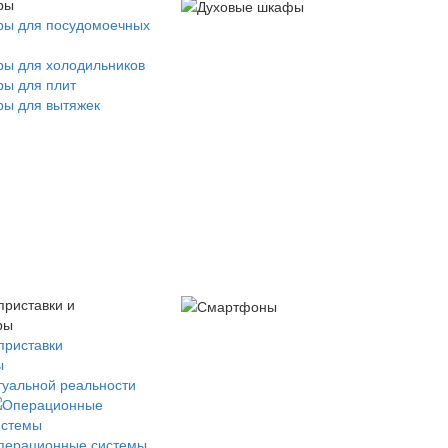
ры
ры для посудомоечных
ры для холодильников
ры для плит
ры для вытяжек
приставки и
ры
приставки
ы
туальной реальности
перационные системы