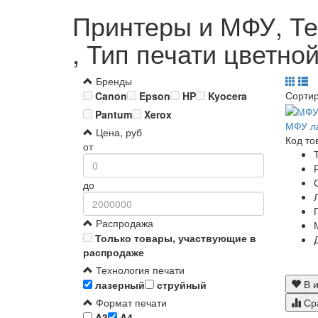
Принтеры и МФУ, Те
, Тип печати цветно
Бренды
Сорти
Canon
Epson
HP
Kyocera
Pantum
Xerox
МФУ л
Цена, руб
Код то
от
до
Распродажа
Только товары, участвующие в
распродаже
Технология печати
В и
лазерный
струйный
Ср
Формат печати
A3
A4