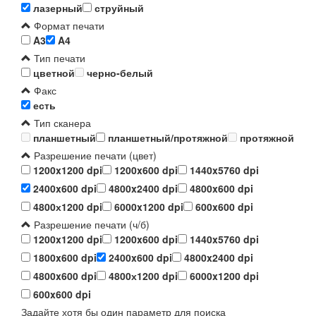
лазерный
струйный
Формат печати
A3
A4
Тип печати
цветной
черно-белый
Факс
есть
Тип сканера
планшетный
планшетный/протяжной
протяжной
Разрешение печати (цвет)
1200x1200 dpi
1200x600 dpi
1440x5760 dpi
2400x600 dpi
4800x2400 dpi
4800x600 dpi
4800х1200 dpi
6000x1200 dpi
600x600 dpi
Разрешение печати (ч/б)
1200x1200 dpi
1200x600 dpi
1440x5760 dpi
1800x600 dpi
2400x600 dpi
4800x2400 dpi
4800x600 dpi
4800х1200 dpi
6000x1200 dpi
600x600 dpi
Задайте хотя бы один параметр для поиска