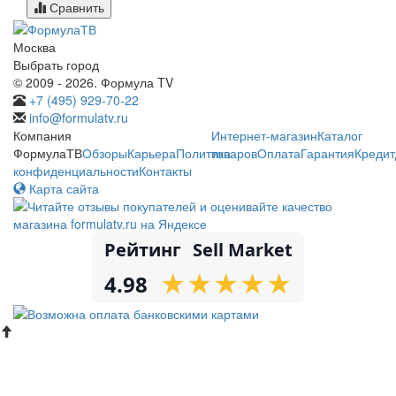
Сравнить
Москва
Выбрать город
© 2009 - 2026. Формула TV
+7 (495) 929-70-22
info@formulatv.ru
Компания
Интернет-магазин
Каталог
ФормулаТВ
Обзоры
Карьера
Политика
товаров
Оплата
Гарантия
Кредит
конфиденциальности
Контакты
Карта сайта
Рейтинг
Sell Market
★
★
★
★
★
★
★
★
★
★
4.98