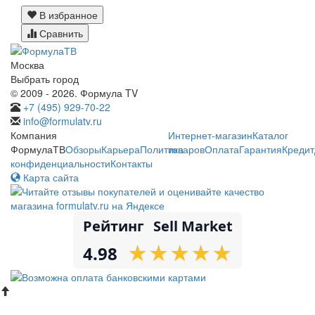
В избранное
Сравнить
Москва
Выбрать город
© 2009 - 2026. Формула TV
+7 (495) 929-70-22
info@formulatv.ru
Компания
Интернет-магазин
Каталог
ФормулаТВ
Обзоры
Карьера
Политика
товаров
Оплата
Гарантия
Кредит
конфиденциальности
Контакты
Карта сайта
Рейтинг
Sell Market
★
★
★
★
★
★
★
★
★
★
4.98