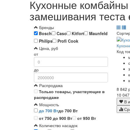
Кухонные комбайны 
замешивания теста 
Бренды
Сорти
Bosch
Caso
Kitfort
Maunfeld
Philips
Profi Cook
Кухон
Цена, руб
Код то
от
до
Распродажа
8 842 р
Только товары, участвующие в
10 047
распродаже
В и
Мощность
Ср
до 700 Вт
до 700 Вт
от 750 до 900 Вт
от 950 Вт
Количество насадок