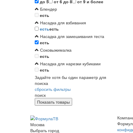
до 5
от 6 до 8
от 9 и более
Блендер
есть
Насадка для взбивания
есть
есть
Насадка для замешивания теста
есть
Соковыжималка
есть
Насадка для нарезки кубиками
есть
Задайте хотя бы один параметр для
поиска
сбросить фильтры
поиск
Компан
Формул
Москва
конфид
Выбрать город