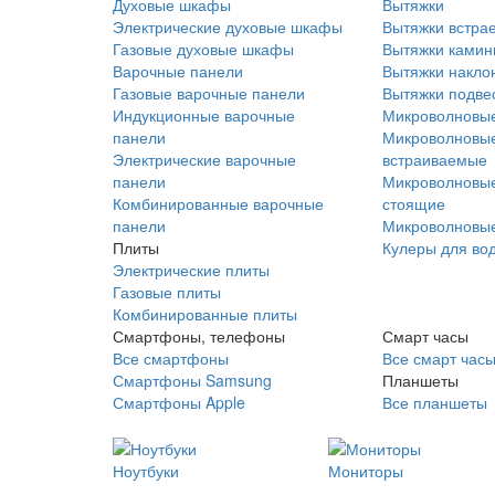
Духовые шкафы
Вытяжки
Электрические духовые шкафы
Вытяжки встра
Газовые духовые шкафы
Вытяжки ками
Варочные панели
Вытяжки накло
Газовые варочные панели
Вытяжки подве
Индукционные варочные
Микроволновые
панели
Микроволновые
Электрические варочные
встраиваемые
панели
Микроволновые
Комбинированные варочные
стоящие
панели
Микроволновые
Плиты
Кулеры для во
Электрические плиты
Газовые плиты
Комбинированные плиты
Смартфоны, телефоны
Смарт часы
Все смартфоны
Все смарт час
Смартфоны Samsung
Планшеты
Смартфоны Apple
Все планшеты
Ноутбуки
Мониторы