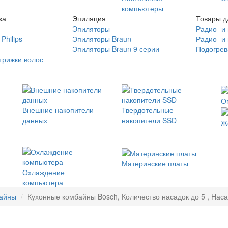
компьютеры
ка
Эпиляция
Товары д
Эпиляторы
Радио- и
Philips
Эпиляторы Braun
Радио- и
Эпиляторы Braun 9 серии
Подогрев
трижки волос
О
Внешние накопители
Твердотельные
данных
накопители SSD
Ж
Материнские платы
Охлаждение
компьютера
байны
Кухонные комбайны Bosch, Количество насадок до 5 , Нас