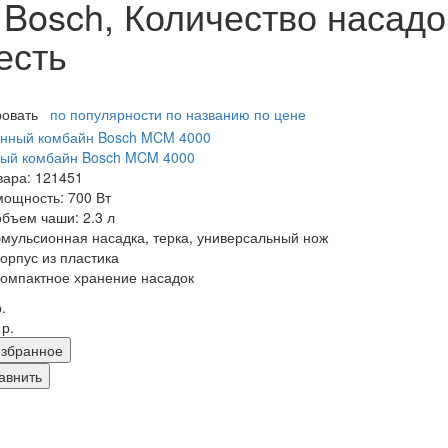
Bosch, Количество насадок
есть
ровать
по популярности
по названию
по цене
ный комбайн Bosch MCM 4000
вара: 121451
мощность: 700 Вт
объем чаши: 2.3 л
эмульсионная насадка, терка, универсальный нож
корпус из пластика
компактное хранение насадок
.
 р.
збранное
авнить