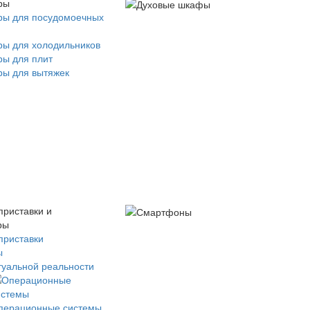
ры
ры для посудомоечных
ры для холодильников
ры для плит
ры для вытяжек
приставки и
ры
приставки
ы
туальной реальности
перационные системы