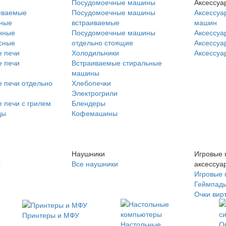
Посудомоечные машины
Аксессуа
еваемые
Посудомоечные машины
Аксессуа
нные
встраиваемые
машин
нные
Посудомоечные машины
Аксессуа
сные
отдельно стоящие
Аксессуа
 печи
Холодильники
Аксессуа
 печи
Встраиваемые стиральные
машины
 печи отдельно
Хлебопечки
Электрогрили
 печи с грилем
Блендеры
ды
Кофемашины
Наушники
Игровые 
ы
Все наушники
аксессуа
Игровые 
Геймпад
Очки вир
Принтеры и МФУ
Настольные
О