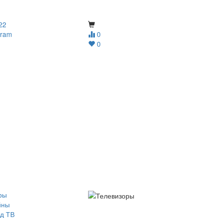
22
gram
0
0
ры
йны
д ТВ