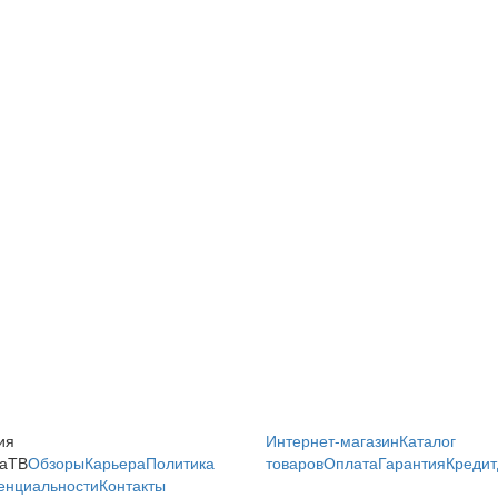
ия
Интернет-магазин
Каталог
аТВ
Обзоры
Карьера
Политика
товаров
Оплата
Гарантия
Кредит
енциальности
Контакты