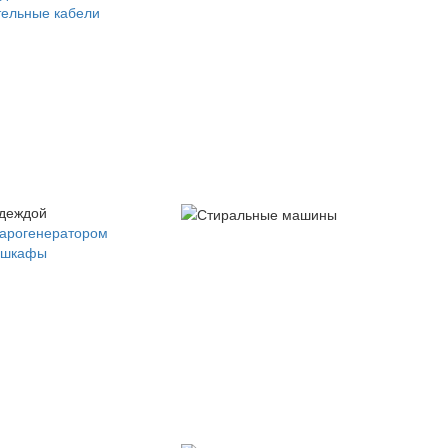
ельные кабели
одеждой
парогенератором
 шкафы