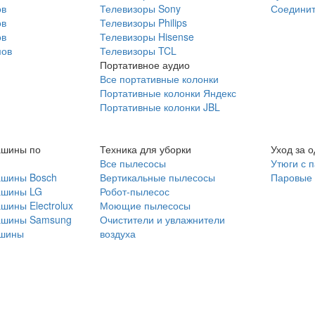
ов
Телевизоры Sony
Соединит
ов
Телевизоры Philips
ов
Телевизоры Hisense
мов
Телевизоры TCL
Портативное аудио
Все портативные колонки
Портативные колонки Яндекс
Портативные колонки JBL
ашины по
Техника для уборки
Уход за 
Все пылесосы
Утюги с 
ашины Bosch
Вертикальные пылесосы
Паровые
ашины LG
Робот-пылесос
шины Electrolux
Моющие пылесосы
ашины Samsung
Очистители и увлажнители
шины
воздуха