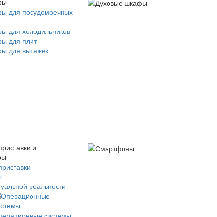
ры
ры для посудомоечных
ры для холодильников
ры для плит
ры для вытяжек
приставки и
ры
приставки
ы
туальной реальности
перационные системы