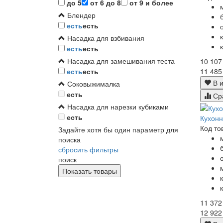
до 5
от 6 до 8
от 9 и более
Блендер
есть
есть
Насадка для взбивания
есть
есть
Насадка для замешивания теста
10 107
11 485
есть
есть
В и
Соковыжималка
есть
Ср
Насадка для нарезки кубиками
есть
Кухонн
Код то
Задайте хотя бы один параметр для
поиска
сбросить фильтры
поиск
11 372
12 922