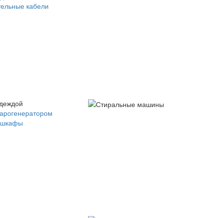
ельные кабели
одеждой
парогенератором
 шкафы