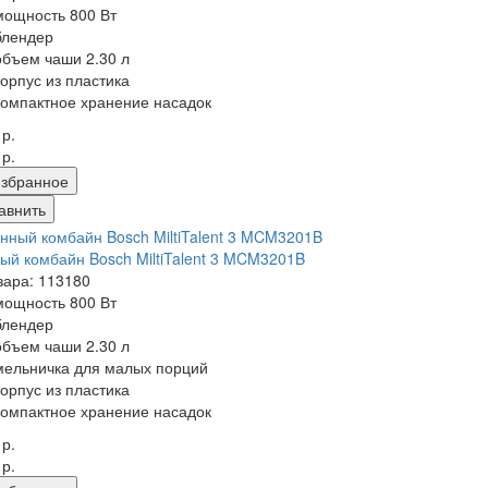
мощность 800 Вт
блендер
объем чаши 2.30 л
корпус из пластика
компактное хранение насадок
 р.
 р.
збранное
авнить
ый комбайн Bosch MiltiTalent 3 MCM3201B
вара: 113180
мощность 800 Вт
блендер
объем чаши 2.30 л
мельничка для малых порций
корпус из пластика
компактное хранение насадок
 р.
 р.