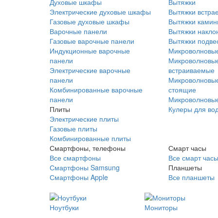
Духовые шкафы
Вытяжки
Электрические духовые шкафы
Вытяжки встра
Газовые духовые шкафы
Вытяжки ками
Варочные панели
Вытяжки накло
Газовые варочные панели
Вытяжки подве
Индукционные варочные
Микроволновые
панели
Микроволновые
Электрические варочные
встраиваемые
панели
Микроволновые
Комбинированные варочные
стоящие
панели
Микроволновые
Плиты
Кулеры для во
Электрические плиты
Газовые плиты
Комбинированные плиты
Смартфоны, телефоны
Смарт часы
Все смартфоны
Все смарт час
Смартфоны Samsung
Планшеты
Смартфоны Apple
Все планшеты
Ноутбуки
Мониторы