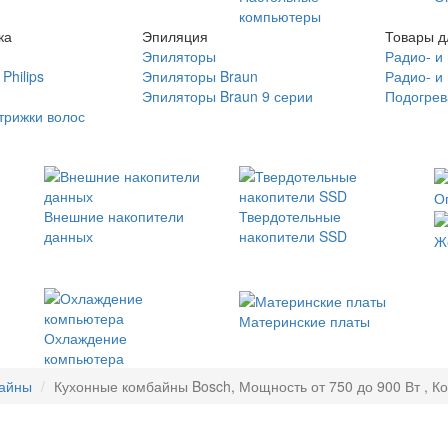
компьютеры
ка
Эпиляция
Товары д
Эпиляторы
Радио- и
Philips
Эпиляторы Braun
Радио- и
Эпиляторы Braun 9 серии
Подогрев
трижки волос
О
Внешние накопители
Твердотельные
данных
накопители SSD
Ж
Материнские платы
Охлаждение
компьютера
байны
Кухонные комбайны Bosch, Мощность от 750 до 900 Вт , Ко