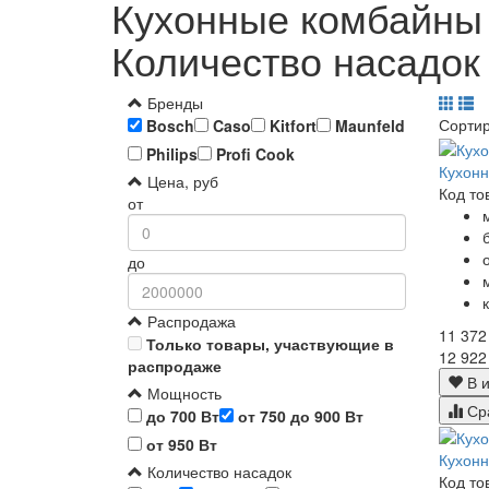
Кухонные комбайны 
Количество насадок 
Бренды
Сорти
Bosch
Caso
Kitfort
Maunfeld
Philips
Profi Cook
Кухон
Цена, руб
Код то
от
до
Распродажа
11 372
Только товары, участвующие в
12 922
распродаже
В и
Мощность
Ср
до 700 Вт
от 750 до 900 Вт
от 950 Вт
Кухонн
Количество насадок
Код то