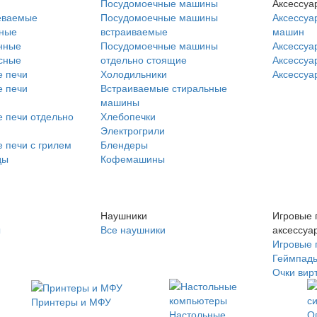
Посудомоечные машины
Аксессуа
еваемые
Посудомоечные машины
Аксессуа
нные
встраиваемые
машин
нные
Посудомоечные машины
Аксессуа
сные
отдельно стоящие
Аксессуа
 печи
Холодильники
Аксессуа
 печи
Встраиваемые стиральные
машины
 печи отдельно
Хлебопечки
Электрогрили
 печи с грилем
Блендеры
ды
Кофемашины
Наушники
Игровые 
ы
Все наушники
аксессуа
Игровые 
Геймпад
Очки вир
Принтеры и МФУ
Настольные
О