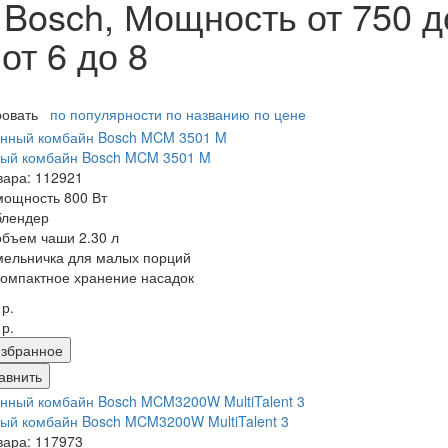
Bosch, Мощность от 750 до
от 6 до 8
ровать
по популярности
по названию
по цене
ный комбайн Bosch MCM 3501 M
вара: 112921
мощность 800 Вт
блендер
объем чаши 2.30 л
мельничка для малых порций
компактное хранение насадок
 р.
 р.
збранное
авнить
ый комбайн Bosch MCM3200W MultiTalent 3
вара: 117973