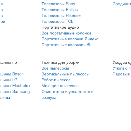
ов
Телевизоры Sony
Соединит
ов
Телевизоры Philips
ов
Телевизоры Hisense
мов
Телевизоры TCL
Портативное аудио
Все портативные колонки
Портативные колонки Яндекс
Портативные колонки JBL
ашины по
Техника для уборки
Уход за 
Все пылесосы
Утюги с 
ашины Bosch
Вертикальные пылесосы
Паровые
ашины LG
Робот-пылесос
шины Electrolux
Моющие пылесосы
ашины Samsung
Очистители и увлажнители
шины
воздуха