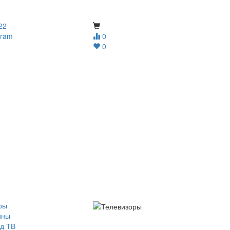
22
gram
0
0
ры
йны
д ТВ