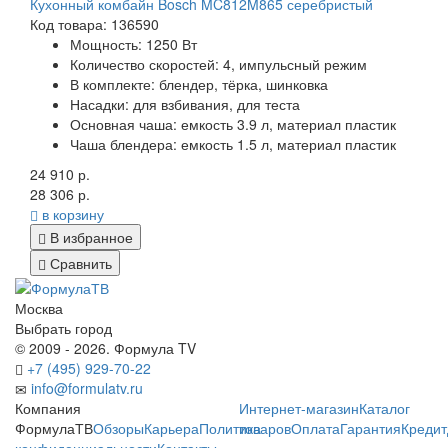
Кухонный комбайн Bosch MC812M865 серебристый
Код товара: 136590
Мощность:
1250 Вт
Количество скоростей:
4, импульсный режим
В комплекте:
блендер, тёрка, шинковка
Насадки:
для взбивания, для теста
Основная чаша:
емкость 3.9 л, материал пластик
Чаша блендера:
емкость 1.5 л, материал пластик
24 910 р.
28 306 р.
в корзину
В избранное
Сравнить
Москва
Выбрать город
© 2009 - 2026. Формула TV
+7 (495) 929-70-22
info@formulatv.ru
Компания
Интернет-магазин
Каталог
ФормулаТВ
Обзоры
Карьера
Политика
товаров
Оплата
Гарантия
Кредит
конфиденциальности
Контакты