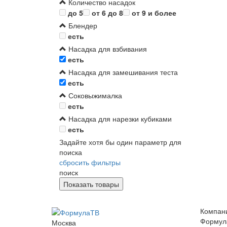
Количество насадок
до 5
от 6 до 8
от 9 и более
Блендер
есть
Насадка для взбивания
есть
Насадка для замешивания теста
есть
Соковыжималка
есть
Насадка для нарезки кубиками
есть
Задайте хотя бы один параметр для
поиска
сбросить фильтры
поиск
Компан
Формул
Москва