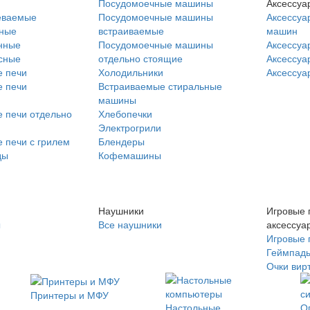
Посудомоечные машины
Аксессуа
еваемые
Посудомоечные машины
Аксессуа
нные
встраиваемые
машин
нные
Посудомоечные машины
Аксессуа
сные
отдельно стоящие
Аксессуа
 печи
Холодильники
Аксессуа
 печи
Встраиваемые стиральные
машины
 печи отдельно
Хлебопечки
Электрогрили
 печи с грилем
Блендеры
ды
Кофемашины
Наушники
Игровые 
ы
Все наушники
аксессуа
Игровые 
Геймпад
Очки вир
Принтеры и МФУ
Настольные
О