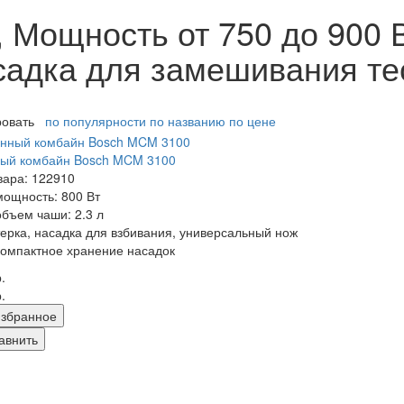
 Мощность от 750 до 900 В
садка для замешивания те
ровать
по популярности
по названию
по цене
ный комбайн Bosch MCM 3100
вара: 122910
мощность: 800 Вт
объем чаши: 2.3 л
терка, насадка для взбивания, универсальный нож
компактное хранение насадок
.
.
збранное
авнить