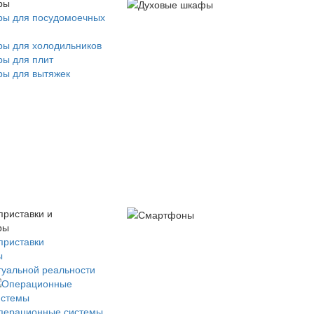
ры
ры для посудомоечных
ры для холодильников
ры для плит
ры для вытяжек
приставки и
ры
приставки
ы
туальной реальности
перационные системы