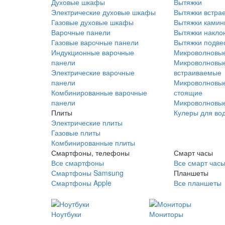
Духовые шкафы
Вытяжки
Электрические духовые шкафы
Вытяжки встра
Газовые духовые шкафы
Вытяжки ками
Варочные панели
Вытяжки накло
Газовые варочные панели
Вытяжки подве
Индукционные варочные
Микроволновые
панели
Микроволновые
Электрические варочные
встраиваемые
панели
Микроволновые
Комбинированные варочные
стоящие
панели
Микроволновые
Плиты
Кулеры для во
Электрические плиты
Газовые плиты
Комбинированные плиты
Смартфоны, телефоны
Смарт часы
Все смартфоны
Все смарт час
Смартфоны Samsung
Планшеты
Смартфоны Apple
Все планшеты
Ноутбуки
Мониторы