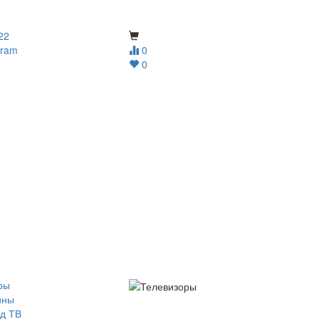
22
gram
0
0
ры
йны
д ТВ