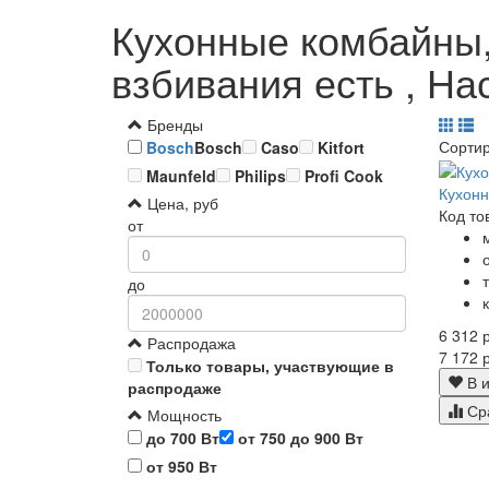
Кухонные комбайны,
взбивания есть , На
Бренды
Сорти
Bosch
Bosch
Caso
Kitfort
Maunfeld
Philips
Profi Cook
Кухон
Цена, руб
Код то
от
до
6 312 р
Распродажа
7 172 р
Только товары, участвующие в
В и
распродаже
Ср
Мощность
до 700 Вт
от 750 до 900 Вт
от 950 Вт