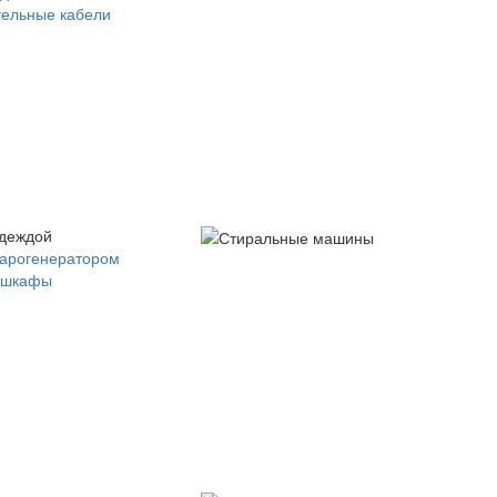
ельные кабели
одеждой
парогенератором
 шкафы