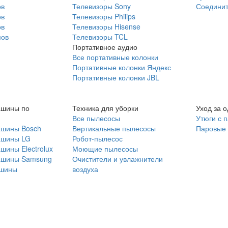
ов
Телевизоры Sony
Соединит
ов
Телевизоры Philips
ов
Телевизоры Hisense
мов
Телевизоры TCL
Портативное аудио
Все портативные колонки
Портативные колонки Яндекс
Портативные колонки JBL
ашины по
Техника для уборки
Уход за 
Все пылесосы
Утюги с 
ашины Bosch
Вертикальные пылесосы
Паровые
ашины LG
Робот-пылесос
шины Electrolux
Моющие пылесосы
ашины Samsung
Очистители и увлажнители
шины
воздуха