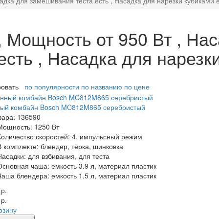
адка для замешивания теста есть , Насадка для нарезки кубиками 
 Мощность от 950 Вт , Нас
сть , Насадка для нарезк
ровать
по популярности
по названию
по цене
ный комбайн Bosch MC812M865 серебристый
вара: 136590
Мощность:
1250 Вт
Количество скоростей:
4, импульсный режим
В комплекте:
блендер, тёрка, шинковка
Насадки:
для взбивания, для теста
Основная чаша:
емкость 3.9 л, материал пластик
Чаша блендера:
емкость 1.5 л, материал пластик
 р.
 р.
рзину