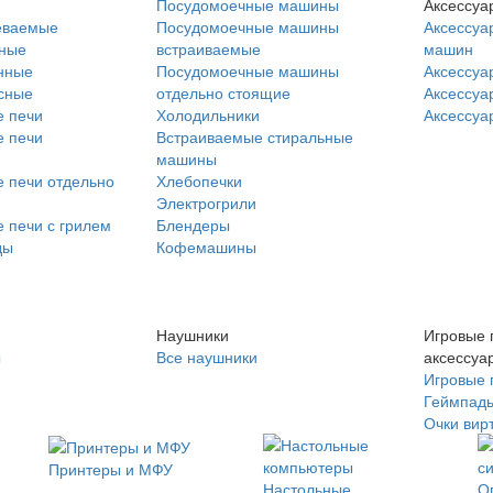
Посудомоечные машины
Аксессуа
еваемые
Посудомоечные машины
Аксессуа
нные
встраиваемые
машин
нные
Посудомоечные машины
Аксессуа
сные
отдельно стоящие
Аксессуа
 печи
Холодильники
Аксессуа
 печи
Встраиваемые стиральные
машины
 печи отдельно
Хлебопечки
Электрогрили
 печи с грилем
Блендеры
ды
Кофемашины
Наушники
Игровые 
ы
Все наушники
аксессуа
Игровые 
Геймпад
Очки вир
Принтеры и МФУ
Настольные
О