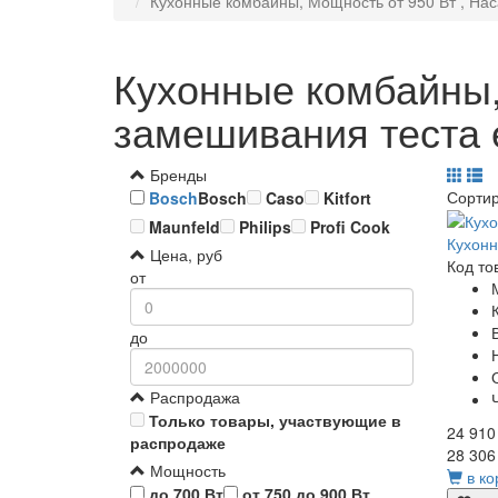
Кухонные комбайны, Мощность от 950 Вт , Нас
Кухонные комбайны,
замешивания теста е
Бренды
Сорти
Bosch
Bosch
Caso
Kitfort
Maunfeld
Philips
Profi Cook
Кухон
Цена, руб
Код то
от
до
Распродажа
Только товары, участвующие в
24 910
распродаже
28 306
Мощность
в ко
до 700 Вт
от 750 до 900 Вт