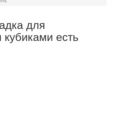
есть
адка для
и кубиками есть