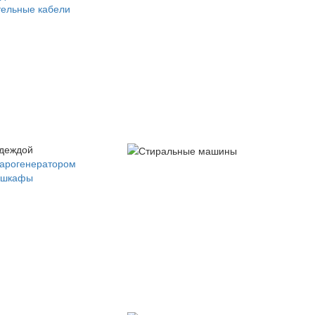
ельные кабели
одеждой
парогенератором
 шкафы