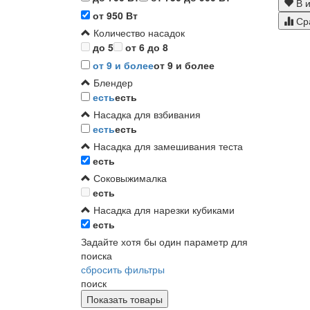
В и
от 950 Вт
Ср
Количество насадок
до 5
от 6 до 8
от 9 и более
от 9 и более
Блендер
есть
есть
Насадка для взбивания
есть
есть
Насадка для замешивания теста
есть
Соковыжималка
есть
Насадка для нарезки кубиками
есть
Задайте хотя бы один параметр для
поиска
сбросить фильтры
поиск