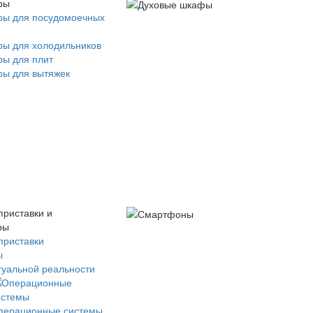
ры
ры для посудомоечных
ры для холодильников
ры для плит
ры для вытяжек
приставки и
ры
приставки
ы
туальной реальности
перационные системы