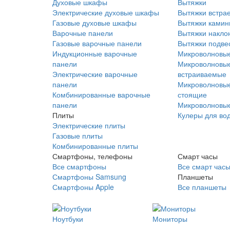
Духовые шкафы
Вытяжки
Электрические духовые шкафы
Вытяжки встра
Газовые духовые шкафы
Вытяжки ками
Варочные панели
Вытяжки накло
Газовые варочные панели
Вытяжки подве
Индукционные варочные
Микроволновые
панели
Микроволновые
Электрические варочные
встраиваемые
панели
Микроволновые
Комбинированные варочные
стоящие
панели
Микроволновые
Плиты
Кулеры для во
Электрические плиты
Газовые плиты
Комбинированные плиты
Смартфоны, телефоны
Смарт часы
Все смартфоны
Все смарт час
Смартфоны Samsung
Планшеты
Смартфоны Apple
Все планшеты
Ноутбуки
Мониторы