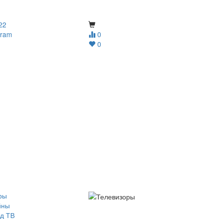
22
gram
0
0
ры
йны
д ТВ