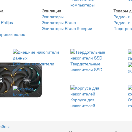
компьютеры
ка
Эпиляция
Товары д
Эпиляторы
Радио- и
Philips
Эпиляторы Braun
Радио- и
Эпиляторы Braun 9 серии
Подогрев
трижки волос
О
Внешние накопители
Твердотельные
данных
накопители SSD
Ж
Корпуса
Корпуса для
О
накопителей
к
байны