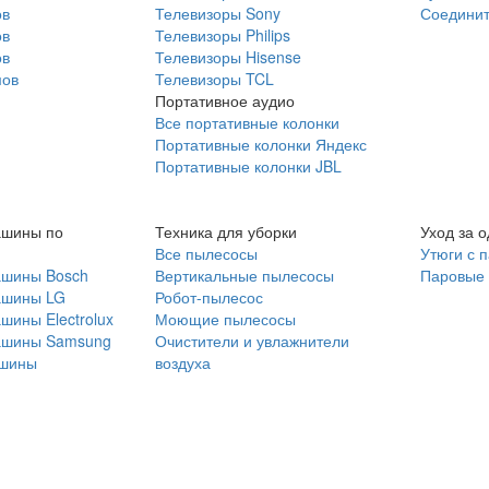
ов
Телевизоры Sony
Соединит
ов
Телевизоры Philips
ов
Телевизоры Hisense
мов
Телевизоры TCL
Портативное аудио
Все портативные колонки
Портативные колонки Яндекс
Портативные колонки JBL
ашины по
Техника для уборки
Уход за 
Все пылесосы
Утюги с 
ашины Bosch
Вертикальные пылесосы
Паровые
ашины LG
Робот-пылесос
шины Electrolux
Моющие пылесосы
ашины Samsung
Очистители и увлажнители
шины
воздуха