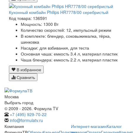
Кухонный комбайн Philips HR7778/00 серебристый
Код товара: 136591
Мощность:
1300 Вт
Количество скоростей:
12, импульсный режим
В комплекте:
блендер, соковыжималка, тёрка,
шинковка
Насадки:
для взбивания, для теста
Основная чаша:
емкость 3.4 л, материал пластик
Чаша блендера:
емкость 2.2 л, материал пластик
В избранное
Сравнить
Москва
Выбрать город
© 2009 - 2026. Формула TV
+7 (495) 929-70-22
info@formulatv.ru
Компания
Интернет-магазин
Каталог
ФормулаТВ
Обзоры
Карьера
Политика
товаров
Оплата
Гарантия
Кредит