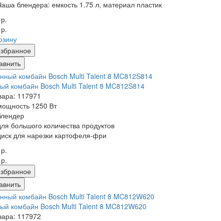
Чаша блендера:
емкость 1.75 л, материал пластик
 р.
 р.
рзину
збранное
авнить
ый комбайн Bosch Multi Talent 8 MC812S814
вара: 117971
мощность 1250 Вт
блендер
для большого количества продуктов
диск для нарезки картофеля-фри
 р.
 р.
збранное
авнить
ый комбайн Bosch Multi Talent 8 MC812W620
вара: 117972