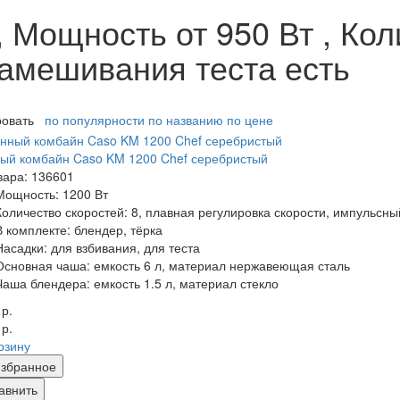
Мощность от 950 Вт , Кол
замешивания теста есть
ровать
по популярности
по названию
по цене
ый комбайн Caso KM 1200 Chef серебристый
вара: 136601
Мощность:
1200 Вт
Количество скоростей:
8, плавная регулировка скорости, импульсн
В комплекте:
блендер, тёрка
Насадки:
для взбивания, для теста
Основная чаша:
емкость 6 л, материал нержавеющая сталь
Чаша блендера:
емкость 1.5 л, материал стекло
 р.
 р.
рзину
збранное
авнить