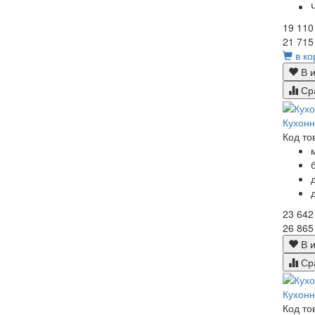
19 110
21 715
в ко
В и
Ср
Кухонн
Код то
23 642
26 865
В и
Ср
Кухонн
Код то