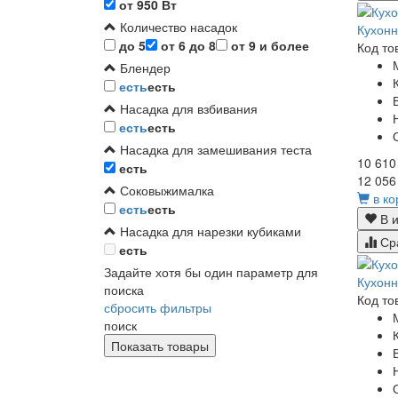
от 950 Вт
Количество насадок
Кухонн
до 5
от 6 до 8
от 9 и более
Код то
Блендер
есть
есть
Насадка для взбивания
есть
есть
Насадка для замешивания теста
10 610
есть
12 056
Соковыжималка
в ко
есть
есть
В и
Насадка для нарезки кубиками
Ср
есть
Задайте хотя бы один параметр для
Кухонн
поиска
Код то
сбросить фильтры
поиск