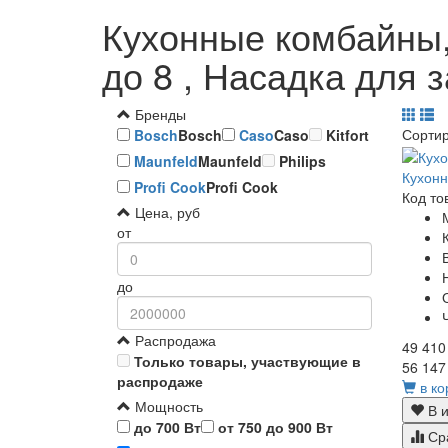
Кухонные комбайны, 
до 8 , Насадка для 
Бренды
Сорти
Bosch
Bosch
Caso
Caso
Kitfort
Maunfeld
Maunfeld
Philips
Кухонн
Profi Cook
Profi Cook
Код то
Цена, руб
от
до
Распродажа
49 410
Только товары, участвующие в
56 147
распродаже
в ко
Мощность
В и
до 700 Вт
от 750 до 900 Вт
Ср