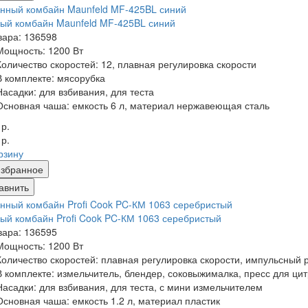
ый комбайн Maunfeld MF-425BL синий
вара: 136598
Мощность:
1200 Вт
Количество скоростей:
12, плавная регулировка скорости
В комплекте:
мясорубка
Насадки:
для взбивания, для теста
Основная чаша:
емкость 6 л, материал нержавеющая сталь
 р.
 р.
рзину
збранное
авнить
ый комбайн Profi Cook PC-КМ 1063 серебристый
вара: 136595
Мощность:
1200 Вт
Количество скоростей:
плавная регулировка скорости, импульсный
В комплекте:
измельчитель, блендер, соковыжималка, пресс для цит
Насадки:
для взбивания, для теста, с мини измельчителем
Основная чаша:
емкость 1.2 л, материал пластик