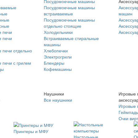
Посудомоечные машины
Аксессуа
еваемые
Посудомоечные машины
Аксессуа
нные
встраиваемые
машин
нные
Посудомоечные машины
Аксессуа
сные
отдельно стоящие
Аксессуа
 печи
Холодильники
Аксессуа
 печи
Встраиваемые стиральные
машины
 печи отдельно
Хлебопечки
Электрогрили
 печи с грилем
Блендеры
ды
Кофемашины
Наушники
Игровые 
ы
Все наушники
аксессуа
Игровые 
Геймпад
Очки вир
Принтеры и МФУ
Настольные
О