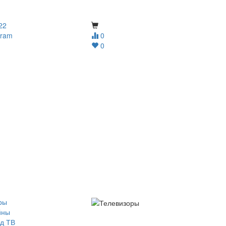
22
gram
0
0
ры
йны
д ТВ