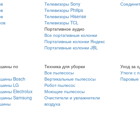
ов
Телевизоры Sony
Соединит
ов
Телевизоры Philips
ов
Телевизоры Hisense
мов
Телевизоры TCL
Портативное аудио
Все портативные колонки
Портативные колонки Яндекс
Портативные колонки JBL
ашины по
Техника для уборки
Уход за 
Все пылесосы
Утюги с 
ашины Bosch
Вертикальные пылесосы
Паровые
ашины LG
Робот-пылесос
шины Electrolux
Моющие пылесосы
ашины Samsung
Очистители и увлажнители
шины
воздуха