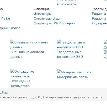
компьютеры
ка
Эпиляция
Товары д
Эпиляторы
Радио- и
Philips
Эпиляторы Braun
Радио- и
Эпиляторы Braun 9 серии
Подогрев
трижки волос
О
Внешние накопители
Твердотельные
данных
накопители SSD
Ж
Материнские платы
Охлаждение
компьютера
байны
чество насадок от 6 до 8 , Насадка для замешивания теста есть