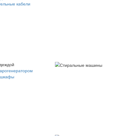
ельные кабели
одеждой
парогенератором
 шкафы