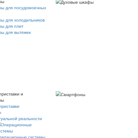
ры
ры для посудомоечных
ры для холодильников
ры для плит
ры для вытяжек
приставки и
ры
приставки
ы
туальной реальности
перационные системы