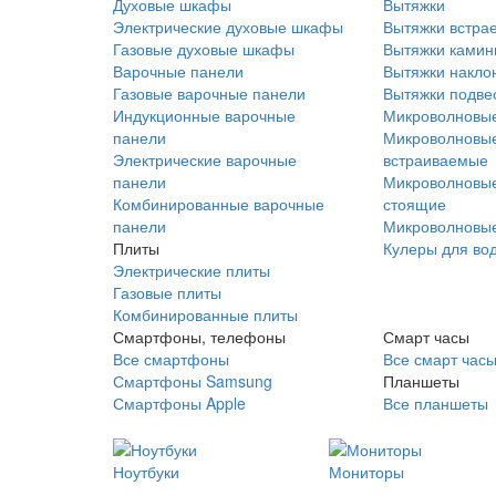
Духовые шкафы
Вытяжки
Электрические духовые шкафы
Вытяжки встра
Газовые духовые шкафы
Вытяжки ками
Варочные панели
Вытяжки накло
Газовые варочные панели
Вытяжки подве
Индукционные варочные
Микроволновые
панели
Микроволновые
Электрические варочные
встраиваемые
панели
Микроволновые
Комбинированные варочные
стоящие
панели
Микроволновые
Плиты
Кулеры для во
Электрические плиты
Газовые плиты
Комбинированные плиты
Смартфоны, телефоны
Смарт часы
Все смартфоны
Все смарт час
Смартфоны Samsung
Планшеты
Смартфоны Apple
Все планшеты
Ноутбуки
Мониторы