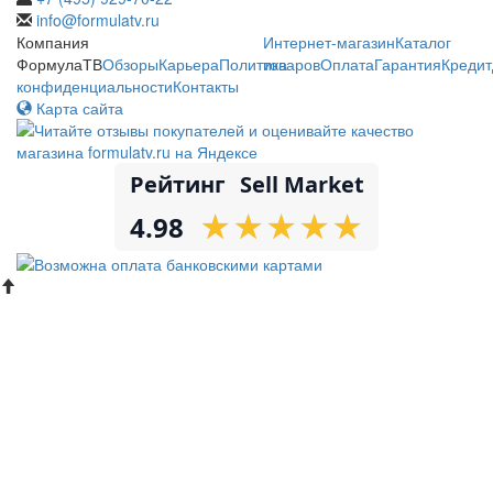
info@formulatv.ru
Компания
Интернет-магазин
Каталог
ФормулаТВ
Обзоры
Карьера
Политика
товаров
Оплата
Гарантия
Кредит
конфиденциальности
Контакты
Карта сайта
Рейтинг
Sell Market
★
★
★
★
★
★
★
★
★
★
4.98