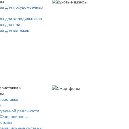
ры
ры для посудомоечных
ры для холодильников
ры для плит
ры для вытяжек
приставки и
ры
приставки
ы
туальной реальности
перационные системы