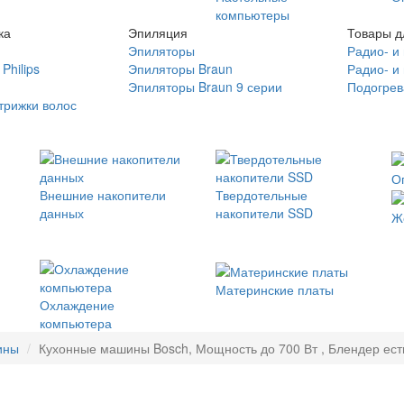
компьютеры
ка
Эпиляция
Товары д
Эпиляторы
Радио- и
Philips
Эпиляторы Braun
Радио- и
Эпиляторы Braun 9 серии
Подогрев
трижки волос
О
Внешние накопители
Твердотельные
данных
накопители SSD
Ж
Материнские платы
Охлаждение
компьютера
ины
Кухонные машины Bosch, Мощность до 700 Вт , Блендер есть