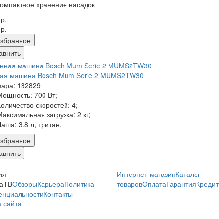
компактное хранение насадок
 р.
 р.
збранное
авнить
ная машина Bosch Mum Serie 2 MUMS2TW30
вара: 132829
Мощность:
700 Вт;
Количество скоростей:
4;
Максимальная загрузка:
2 кг;
Чаша:
3.8 л, тритан,
збранное
авнить
ия
Интернет-магазин
Каталог
аТВ
Обзоры
Карьера
Политика
товаров
Оплата
Гарантия
Кредит
енциальности
Контакты
 сайта