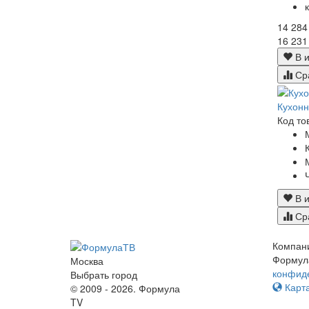
14 284
16 231
В и
Ср
Кухон
Код то
В и
Ср
Компан
Формул
Москва
конфид
Выбрать город
Карта
© 2009 - 2026. Формула
TV