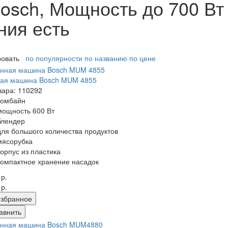
sch, Мощность до 700 Вт ,
ния есть
ровать
по популярности
по названию
по цене
ная машина Bosch MUM 4855
вара: 110292
комбайн
мощность 600 Вт
блендер
для большого количества продуктов
мясорубка
корпус из пластика
компактное хранение насадок
 р.
 р.
збранное
авнить