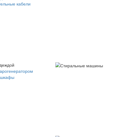
ельные кабели
одеждой
парогенератором
 шкафы