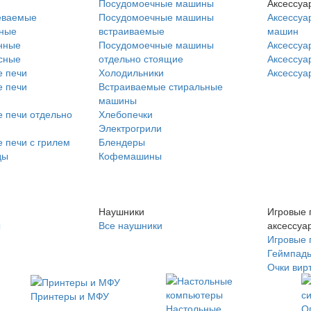
Посудомоечные машины
Аксессуа
еваемые
Посудомоечные машины
Аксессуа
нные
встраиваемые
машин
нные
Посудомоечные машины
Аксессуа
сные
отдельно стоящие
Аксессуа
 печи
Холодильники
Аксессуа
 печи
Встраиваемые стиральные
машины
 печи отдельно
Хлебопечки
Электрогрили
 печи с грилем
Блендеры
ды
Кофемашины
Наушники
Игровые 
ы
Все наушники
аксессуа
Игровые 
Геймпад
Очки вир
Принтеры и МФУ
Настольные
О