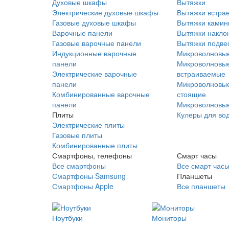
Духовые шкафы
Вытяжки
Электрические духовые шкафы
Вытяжки встра
Газовые духовые шкафы
Вытяжки ками
Варочные панели
Вытяжки накло
Газовые варочные панели
Вытяжки подве
Индукционные варочные
Микроволновые
панели
Микроволновые
Электрические варочные
встраиваемые
панели
Микроволновые
Комбинированные варочные
стоящие
панели
Микроволновые
Плиты
Кулеры для во
Электрические плиты
Газовые плиты
Комбинированные плиты
Смартфоны, телефоны
Смарт часы
Все смартфоны
Все смарт час
Смартфоны Samsung
Планшеты
Смартфоны Apple
Все планшеты
Ноутбуки
Мониторы