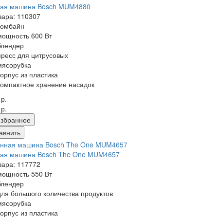
ная машина Bosch MUM4880
вара: 110307
комбайн
мощность 600 Вт
блендер
пресс для цитрусовых
мясорубка
корпус из пластика
компактное хранение насадок
 р.
 р.
збранное
авнить
ная машина Bosch The One MUM4657
вара: 117772
мощность 550 Вт
блендер
для большого количества продуктов
мясорубка
корпус из пластика