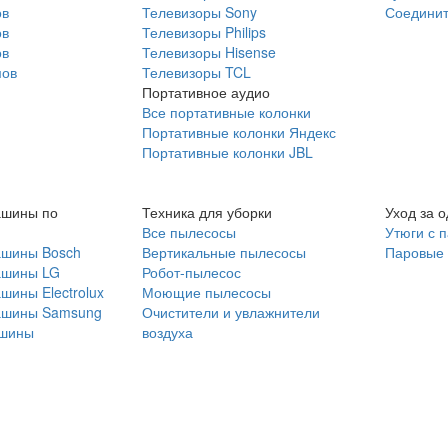
ов
Телевизоры Sony
Соединит
ов
Телевизоры Philips
ов
Телевизоры Hisense
мов
Телевизоры TCL
Портативное аудио
Все портативные колонки
Портативные колонки Яндекс
Портативные колонки JBL
ашины по
Техника для уборки
Уход за 
Все пылесосы
Утюги с 
ашины Bosch
Вертикальные пылесосы
Паровые
ашины LG
Робот-пылесос
шины Electrolux
Моющие пылесосы
ашины Samsung
Очистители и увлажнители
шины
воздуха