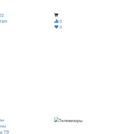
22
gram
0
0
ры
йны
д ТВ