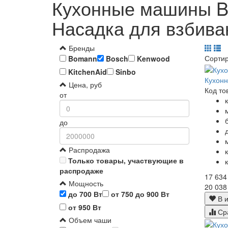
Кухонные машины Bo
Насадка для взбива
Бренды
Сорти
Bomann
Bosch
Kenwood
KitchenAid
Sinbo
Кухон
Цена, руб
Код то
от
до
Распродажа
Только товары, участвующие в
распродаже
17 634
Мощность
20 038
до 700 Вт
от 750 до 900 Вт
В и
от 950 Вт
Ср
Объем чаши