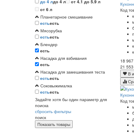
до 4 л
до 4 л
от 4.1 до 5.9 л
Кухон
от 6 л
Код то
Планетарное смешивание
есть
есть
Мясорубка
есть
есть
Блендер
есть
Насадка для взбивания
18 967
есть
21 553
Насадка для замешивания теста
В и
есть
есть
Ср
Соковыжималка
есть
есть
Кухон
Задайте хотя бы один параметр для
Код то
поиска
сбросить фильтры
поиск