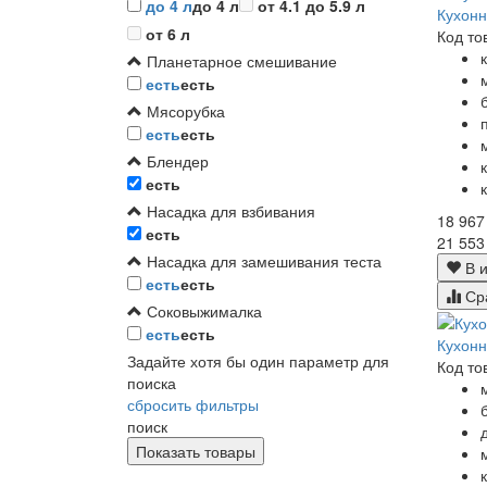
до 4 л
до 4 л
от 4.1 до 5.9 л
Кухон
от 6 л
Код то
Планетарное смешивание
есть
есть
Мясорубка
есть
есть
Блендер
есть
Насадка для взбивания
18 967
есть
21 553
Насадка для замешивания теста
В и
есть
есть
Ср
Соковыжималка
есть
есть
Кухон
Задайте хотя бы один параметр для
Код то
поиска
сбросить фильтры
поиск