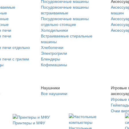
Посудомоечные машины
Аксессуа
еваемые
Посудомоечные машины
Аксессуа
нные
встраиваемые
машин
нные
Посудомоечные машины
Аксессуа
сные
отдельно стоящие
Аксессуа
 печи
Холодильники
Аксессуа
 печи
Встраиваемые стиральные
машины
 печи отдельно
Хлебопечки
Электрогрили
 печи с грилем
Блендеры
ды
Кофемашины
Наушники
Игровые 
ы
Все наушники
аксессуа
Игровые 
Геймпад
Очки вир
Принтеры и МФУ
Настольные
О