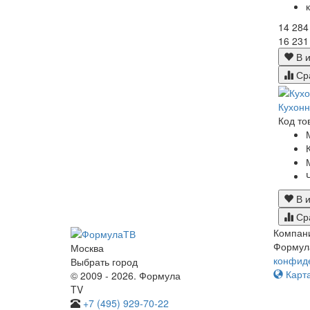
14 284
16 231
В и
Ср
Кухон
Код то
В и
Ср
Компан
Формул
Москва
конфид
Выбрать город
Карта
© 2009 - 2026. Формула
TV
+7 (495) 929-70-22