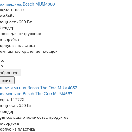
ная машина Bosch MUM4880
вара: 110307
комбайн
мощность 600 Вт
блендер
пресс для цитрусовых
мясорубка
корпус из пластика
компактное хранение насадок
 р.
 р.
збранное
авнить
ная машина Bosch The One MUM4657
вара: 117772
мощность 550 Вт
блендер
для большого количества продуктов
мясорубка
корпус из пластика