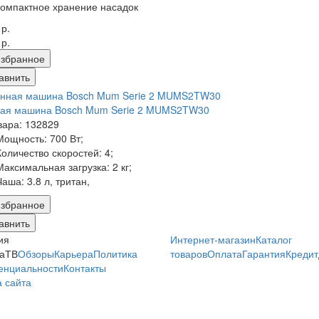
компактное хранение насадок
 р.
 р.
збранное
авнить
ная машина Bosch Mum Serie 2 MUMS2TW30
вара: 132829
Мощность:
700 Вт;
Количество скоростей:
4;
Максимальная загрузка:
2 кг;
Чаша:
3.8 л, тритан,
збранное
авнить
ия
Интернет-магазин
Каталог
аТВ
Обзоры
Карьера
Политика
товаров
Оплата
Гарантия
Кредит
енциальности
Контакты
 сайта