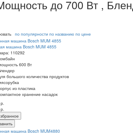
ощность до 700 Вт , Бленд
ровать
по популярности
по названию
по цене
ная машина Bosch MUM 4855
вара: 110292
комбайн
мощность 600 Вт
блендер
для большого количества продуктов
мясорубка
корпус из пластика
компактное хранение насадок
 р.
 р.
збранное
авнить