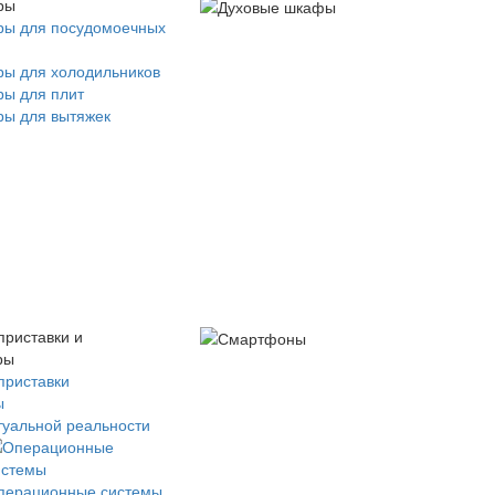
ры
ры для посудомоечных
ры для холодильников
ры для плит
ры для вытяжек
приставки и
ры
приставки
ы
туальной реальности
перационные системы