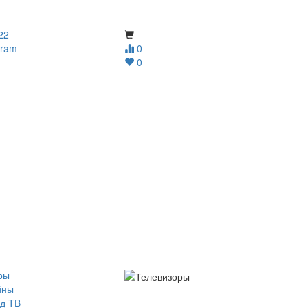
22
gram
0
0
ры
йны
д ТВ