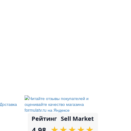
Доставка
Рейтинг
Sell Market
★
★
★
★
★
★
★
★
★
★
4.98