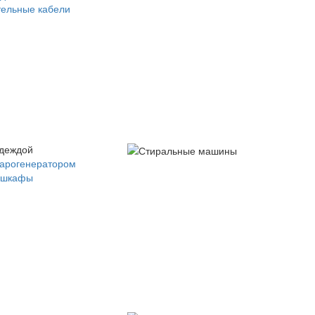
ельные кабели
одеждой
парогенератором
 шкафы