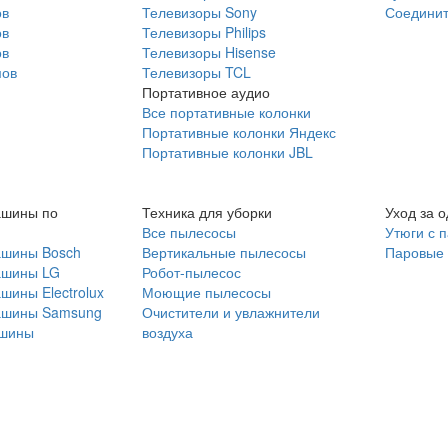
ов
Телевизоры Sony
Соединит
ов
Телевизоры Philips
ов
Телевизоры Hisense
мов
Телевизоры TCL
Портативное аудио
Все портативные колонки
Портативные колонки Яндекс
Портативные колонки JBL
ашины по
Техника для уборки
Уход за 
Все пылесосы
Утюги с 
ашины Bosch
Вертикальные пылесосы
Паровые
ашины LG
Робот-пылесос
шины Electrolux
Моющие пылесосы
ашины Samsung
Очистители и увлажнители
шины
воздуха