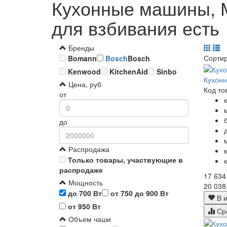
Кухонные машины, М
для взбивания есть
Бренды
Сорти
Bomann
Bosch
Bosch
Kenwood
KitchenAid
Sinbo
Кухон
Цена, руб
Код то
от
до
Распродажа
Только товары, участвующие в
распродаже
17 634
Мощность
20 038
до 700 Вт
от 750 до 900 Вт
В и
от 950 Вт
Ср
Объем чаши