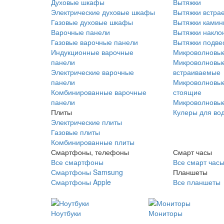
Духовые шкафы
Вытяжки
Электрические духовые шкафы
Вытяжки встра
Газовые духовые шкафы
Вытяжки ками
Варочные панели
Вытяжки накло
Газовые варочные панели
Вытяжки подве
Индукционные варочные
Микроволновые
панели
Микроволновые
Электрические варочные
встраиваемые
панели
Микроволновые
Комбинированные варочные
стоящие
панели
Микроволновые
Плиты
Кулеры для во
Электрические плиты
Газовые плиты
Комбинированные плиты
Смартфоны, телефоны
Смарт часы
Все смартфоны
Все смарт час
Смартфоны Samsung
Планшеты
Смартфоны Apple
Все планшеты
Ноутбуки
Мониторы