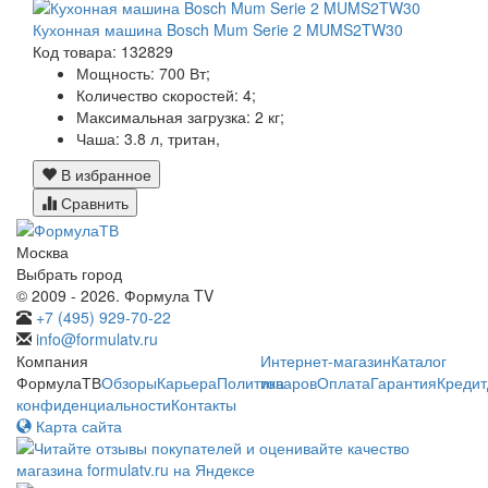
Кухонная машина Bosch Mum Serie 2 MUMS2TW30
Код товара: 132829
Мощность:
700 Вт;
Количество скоростей:
4;
Максимальная загрузка:
2 кг;
Чаша:
3.8 л, тритан,
В избранное
Сравнить
Москва
Выбрать город
© 2009 - 2026. Формула TV
+7 (495) 929-70-22
info@formulatv.ru
Компания
Интернет-магазин
Каталог
ФормулаТВ
Обзоры
Карьера
Политика
товаров
Оплата
Гарантия
Кредит
конфиденциальности
Контакты
Карта сайта