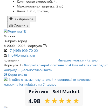
Количество скоростей:
4;
Максимальная загрузка:
2 кг;
Чаша:
3.8 л, тритан,
В избранное
Сравнить
Москва
Выбрать город
© 2009 - 2026. Формула TV
+7 (495) 929-70-22
info@formulatv.ru
Компания
Интернет-магазин
Каталог
ФормулаТВ
Обзоры
Карьера
Политика
товаров
Оплата
Гарантия
Кредит
конфиденциальности
Контакты
Карта сайта
Рейтинг
Sell Market
★
★
★
★
★
★
★
★
★
★
4.98