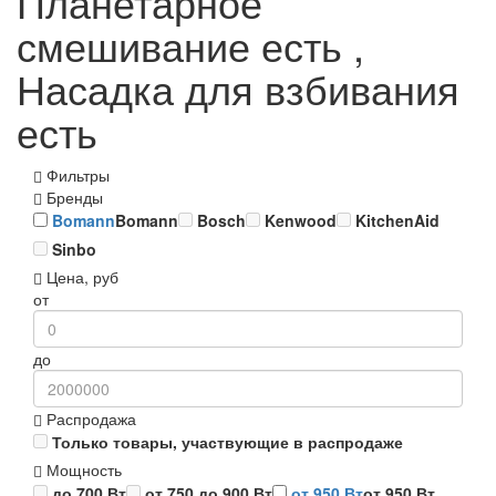
Планетарное
смешивание есть ,
Насадка для взбивания
есть
Фильтры
Бренды
Bomann
Bomann
Bosch
Kenwood
KitchenAid
Sinbo
Цена, руб
от
до
Распродажа
Только товары, участвующие в распродаже
Мощность
до 700 Вт
от 750 до 900 Вт
от 950 Вт
от 950 Вт