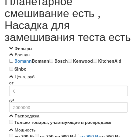
Планетарное
смешивание есть ,
Насадка для
замешивания теста есть
Фильтры
Бренды
Bomann
Bomann
Bosch
Kenwood
KitchenAid
Sinbo
Цена, руб
от
до
Распродажа
Только товары, участвующие в распродаже
Мощность
до 700 Вт
от 750 до 900 Вт
от 950 Вт
от 950 Вт