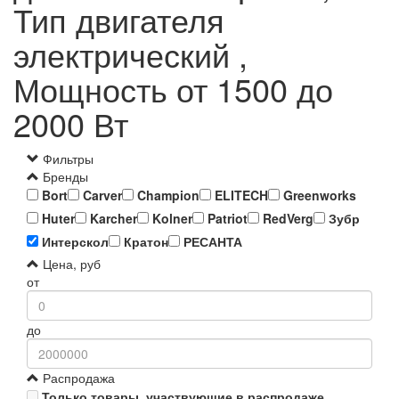
Тип двигателя
электрический ,
Мощность от 1500 до
2000 Вт
Фильтры
Бренды
Bort
Carver
Champion
ELITECH
Greenworks
Huter
Karcher
Kolner
Patriot
RedVerg
Зубр
Интерскол
Кратон
РЕСАНТА
Цена, руб
от
до
Распродажа
Только товары, участвующие в распродаже