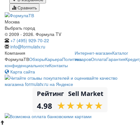
Сравнить
Москва
Выбрать город
© 2009 - 2026. Формула TV
+7 (495) 929-70-22
info@formulatv.ru
Компания
Интернет-магазин
Каталог
ФормулаТВ
Обзоры
Карьера
Политика
товаров
Оплата
Гарантия
Кредит
конфиденциальности
Контакты
Карта сайта
Рейтинг
Sell Market
★
★
★
★
★
★
★
★
★
★
4.98