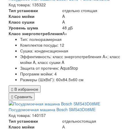
Код товара: 135322
Тип установки
отдельно стоящая
Класс мойки
A
Класс сушки
A
Уровень шума
48 дБ
Класс энергопотребления
A+
Тип:
полноразмерная
Комплектов посуды:
12
Сушка:
конденсационная
Эффективность:
класс энергопотребления A+; класс
мойки A, класс сушки A
Защита от протечек:
AquaStop
Программ мойки:
4
Размеры (ШxВxГ):
60х84.5х60 см
В избранное
Сравнить
Посудомоечная машина Bosch SMS43D08ME
Код товара: 140157
Тип установки
отдельностоящая
Класс мойки
А