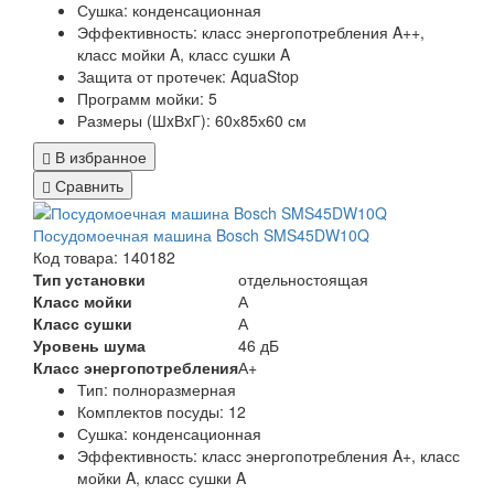
Сушка:
конденсационная
Эффективность:
класс энергопотребления A++,
класс мойки A, класс сушки A
Защита от протечек:
AquaStop
Программ мойки: 5
Размеры (ШxВxГ):
60х85х60 см
В избранное
Сравнить
Посудомоечная машина Bosch SMS45DW10Q
Код товара: 140182
Тип установки
отдельностоящая
Класс мойки
А
Класс сушки
А
Уровень шума
46 дБ
Класс энергопотребления
А+
Тип:
полноразмерная
Комплектов посуды:
12
Сушка:
конденсационная
Эффективность:
класс энергопотребления A+, класс
мойки A, класс сушки A