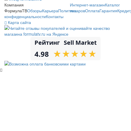
Компания
Интернет-магазин
Каталог
ФормулаТВ
Обзоры
Карьера
Политика
товаров
Оплата
Гарантия
Кредит
конфиденциальности
Контакты
Карта сайта
Рейтинг
Sell Market
★
★
★
★
★
★
★
★
★
★
4.98