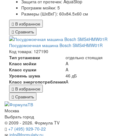
Защита от протечек:
AquaStop
Программ мойки: 5
Размеры (ШxВxГ):
60х84.5х60 см
В избранное
Сравнить
Посудомоечная машина Bosch SMS4HMW01R
Код товара: 127190
Тип установки
отдельно стоящая
Класс мойки
A
Класс сушки
A
Уровень шума
46 дБ
Класс энергопотребления
A
В избранное
Сравнить
Москва
Выбрать город
© 2009 - 2026. Формула TV
+7 (495) 929-70-22
info@formulatv.ru