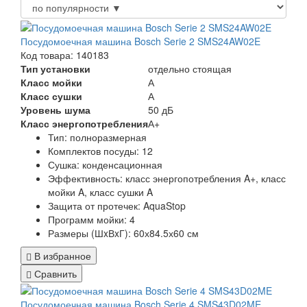
Посудомоечная машина Bosch Serie 2 SMS24AW02E
Код товара: 140183
Тип установки
отдельно стоящая
Класс мойки
А
Класс сушки
А
Уровень шума
50 дБ
Класс энергопотребления
А+
Тип:
полноразмерная
Комплектов посуды:
12
Сушка:
конденсационная
Эффективность:
класс энергопотребления A+, класс
мойки A, класс сушки A
Защита от протечек:
AquaStop
Программ мойки: 4
Размеры (ШxВxГ):
60х84.5х60 см
В избранное
Сравнить
Посудомоечная машина Bosch Serie 4 SMS43D02ME