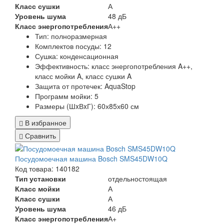
Класс сушки
А
Уровень шума
48 дБ
Класс энергопотребления
А++
Тип:
полноразмерная
Комплектов посуды:
12
Сушка:
конденсационная
Эффективность:
класс энергопотребления A++,
класс мойки A, класс сушки A
Защита от протечек:
AquaStop
Программ мойки: 5
Размеры (ШxВxГ):
60х85х60 см
В избранное
Сравнить
Посудомоечная машина Bosch SMS45DW10Q
Код товара: 140182
Тип установки
отдельностоящая
Класс мойки
А
Класс сушки
А
Уровень шума
46 дБ
Класс энергопотребления
А+