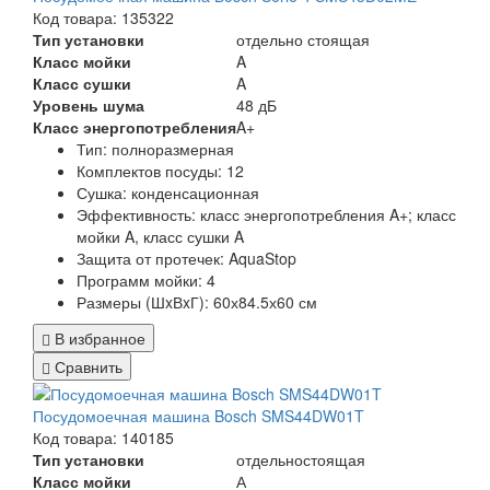
Код товара: 135322
Тип установки
отдельно стоящая
Класс мойки
A
Класс сушки
A
Уровень шума
48 дБ
Класс энергопотребления
A+
Тип:
полноразмерная
Комплектов посуды:
12
Сушка:
конденсационная
Эффективность:
класс энергопотребления A+; класс
мойки A, класс сушки A
Защита от протечек:
AquaStop
Программ мойки:
4
Размеры (ШxВxГ):
60х84.5х60 см
В избранное
Сравнить
Посудомоечная машина Bosch SMS44DW01T
Код товара: 140185
Тип установки
отдельностоящая
Класс мойки
А