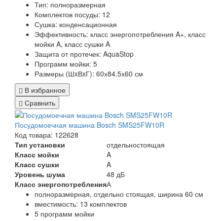
Тип:
полноразмерная
Комплектов посуды:
12
Сушка:
конденсационная
Эффективность:
класс энергопотребления A+, класс
мойки A, класс сушки A
Защита от протечек:
AquaStop
Программ мойки: 5
Размеры (ШxВxГ):
60х84.5х60 см
В избранное
Сравнить
Посудомоечная машина Bosch SMS25FW10R
Код товара: 122628
Тип установки
отдельностоящая
Класс мойки
A
Класс сушки
A
Уровень шума
48 дБ
Класс энергопотребления
А
полноразмерная, отдельно стоящая, ширина 60 см
вместимость: 13 комплектов
5 программ мойки