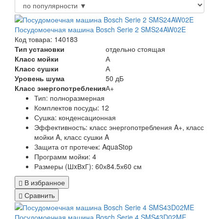
Посудомоечная машина Bosch Serie 2 SMS24AW02E
Код товара: 140183
Тип установки
отдельно стоящая
Класс мойки
А
Класс сушки
А
Уровень шума
50 дБ
Класс энергопотребления
А+
Тип:
полноразмерная
Комплектов посуды:
12
Сушка:
конденсационная
Эффективность:
класс энергопотребления A+, класс
мойки A, класс сушки A
Защита от протечек:
AquaStop
Программ мойки: 4
Размеры (ШxВxГ):
60х84.5х60 см
В избранное
Сравнить
Посудомоечная машина Bosch Serie 4 SMS43D02ME