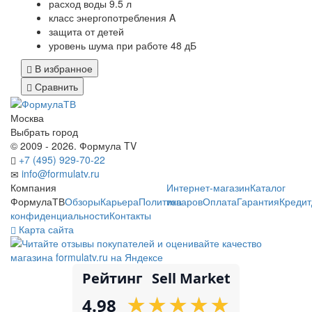
расход воды 9.5 л
класс энергопотребления A
защита от детей
уровень шума при работе 48 дБ
В избранное
Сравнить
Москва
Выбрать город
© 2009 - 2026. Формула TV
+7 (495) 929-70-22
info@formulatv.ru
Компания
Интернет-магазин
Каталог
ФормулаТВ
Обзоры
Карьера
Политика
товаров
Оплата
Гарантия
Кредит
конфиденциальности
Контакты
Карта сайта
Рейтинг
Sell Market
★
★
★
★
★
★
★
★
★
★
4.98