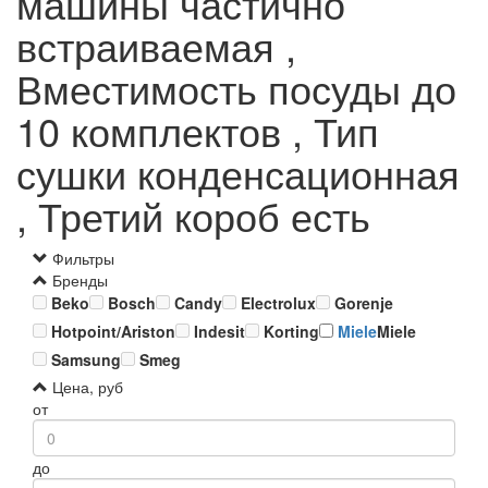
машины частично
встраиваемая ,
Вместимость посуды до
10 комплектов , Тип
сушки конденсационная
, Третий короб есть
Фильтры
Бренды
Beko
Bosch
Candy
Electrolux
Gorenje
Hotpoint/Ariston
Indesit
Korting
Miele
Miele
Samsung
Smeg
Цена, руб
от
до