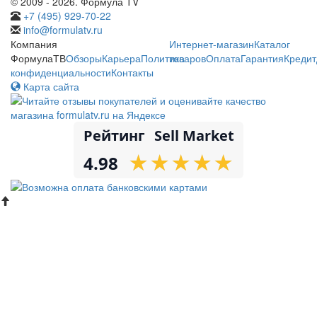
© 2009 - 2026. Формула TV
+7 (495) 929-70-22
info@formulatv.ru
Компания
Интернет-магазин
Каталог
ФормулаТВ
Обзоры
Карьера
Политика
товаров
Оплата
Гарантия
Кредит
конфиденциальности
Контакты
Карта сайта
Рейтинг
Sell Market
★
★
★
★
★
★
★
★
★
★
4.98