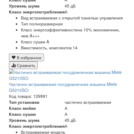
Уровень шума
45 дБ
Класс энергопотребления
А
Вид
встраиваемая с открытой панелью управления
Тип
полноразмерная
Класс энергоэффективности
на 10% экономичнее,
чем A+++
Класс сушки
A
Вместимость, комплектов
14
В избранное
Сравнить
Частично-встраиваемая посудомоечная машина Miele
G5210SCi
Код товара: 129991
Тип установки
частично встраиваемая
Класс мойки
А
Класс сушки
А
Уровень шума
45 дБ
Класс энергопотребления
А
Встраиваемая модель