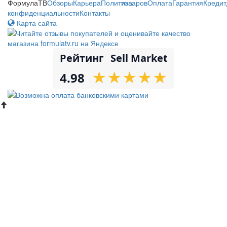
ФормулаТВ
Обзоры
Карьера
Политика
товаров
Оплата
Гарантия
Кредит
конфиденциальности
Контакты
Карта сайта
Рейтинг
Sell Market
★
★
★
★
★
★
★
★
★
★
4.98