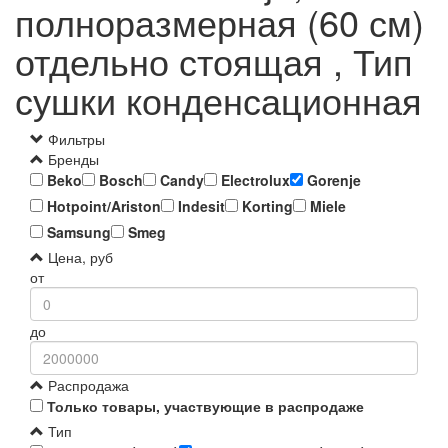
полноразмерная (60 см)
отдельно стоящая , Тип
сушки конденсационная
Фильтры
Бренды
Beko
Bosch
Candy
Electrolux
Gorenje
Hotpoint/Ariston
Indesit
Korting
Miele
Samsung
Smeg
Цена, руб
от
до
Распродажа
Только товары, участвующие в распродаже
Тип