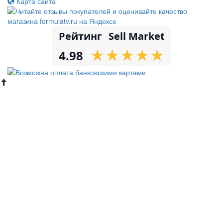
Карта сайта
Рейтинг
Sell Market
★
★
★
★
★
★
★
★
★
★
4.98