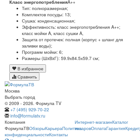
Класс энергопотребления
A++
Тип:
полноразмерная;
Комплектов посуды:
13;
Сушка:
конденсационная;
Эффективность:
класс энергопотребления A++;
класс мойки A, класс сушки A,
Защита от протечек:
полная (корпус + шланг для
заливки воды);
Программ мойки:
6;
Размеры (ШxВxГ):
59.9х84.5х59.7 см;
В избранное
Сравнить
Москва
Выбрать город
© 2009 - 2026. Формула TV
+7 (495) 929-70-22
info@formulatv.ru
Компания
Интернет-магазин
Каталог
ФормулаТВ
Обзоры
Карьера
Политика
товаров
Оплата
Гарантия
Кредит
конфиденциальности
Контакты