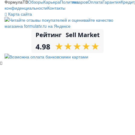
ФормулаТВ
Обзоры
Карьера
Политика
товаров
Оплата
Гарантия
Кредит
конфиденциальности
Контакты
Карта сайта
Рейтинг
Sell Market
★
★
★
★
★
★
★
★
★
★
4.98