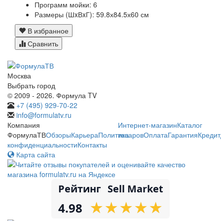
Программ мойки:
6
Размеры (ШxВxГ):
59.8х84.5х60 см
В избранное
Сравнить
Москва
Выбрать город
© 2009 - 2026. Формула TV
+7 (495) 929-70-22
info@formulatv.ru
Компания
Интернет-магазин
Каталог
ФормулаТВ
Обзоры
Карьера
Политика
товаров
Оплата
Гарантия
Кредит
конфиденциальности
Контакты
Карта сайта
Рейтинг
Sell Market
★
★
★
★
★
★
★
★
★
★
4.98