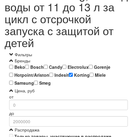
воды от 11 до 13 л за
цикл с отсрочкой
запуска с защитой от
детей
Фильтры
Бренды
Beko
Bosch
Candy
Electrolux
Gorenje
Hotpoint/Ariston
Indesit
Korting
Miele
Samsung
Smeg
Цена, руб
от
до
Распродажа
Только товары, участвующие в распродаже